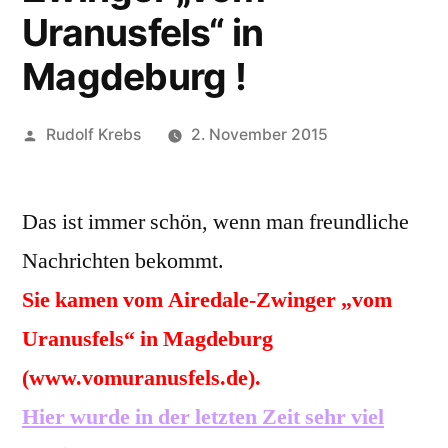
Uranusfels“ in
Magdeburg !
Veröffentlicht
Rudolf Krebs
2. November 2015
von
Das ist immer schön, wenn man freundliche
Nachrichten bekommt.
Sie kamen vom Airedale-Zwinger „vom
Uranusfels“ in Magdeburg
(www.vomuranusfels.de).
Hier wurde in der letzten Zeit sehr viel