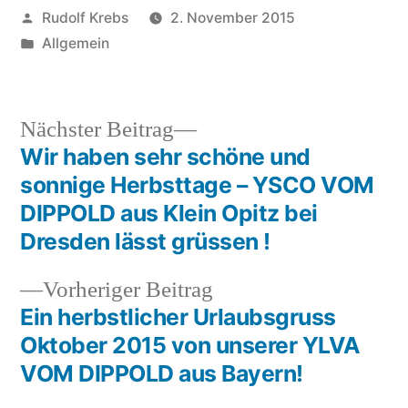
Veröffentlicht
Rudolf Krebs
2. November 2015
von
Veröffentlicht
Allgemein
in
Nächster
Nächster Beitrag
Beitrag:
Wir haben sehr schöne und
Beitragsnavigation
sonnige Herbsttage – YSCO VOM
DIPPOLD aus Klein Opitz bei
Dresden lässt grüssen !
Vorheriger
Vorheriger Beitrag
Beitrag:
Ein herbstlicher Urlaubsgruss
Oktober 2015 von unserer YLVA
VOM DIPPOLD aus Bayern!