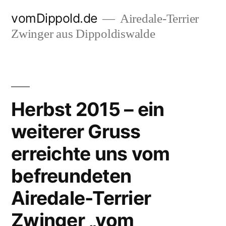
Zum
vomDippold.de
Airedale-Terrier
Inhalt
Zwinger aus Dippoldiswalde
springen
Herbst 2015 – ein
weiterer Gruss
erreichte uns vom
befreundeten
Airedale-Terrier
Zwinger „vom