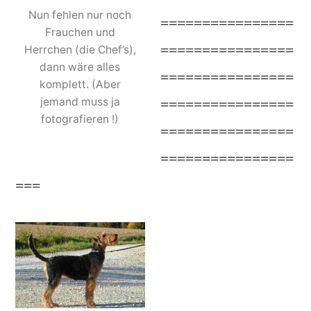
Nun fehlen nur noch
================
Frauchen und
================
Herrchen (die Chef’s),
dann wäre alles
================
komplett. (Aber
jemand muss ja
================
fotografieren !)
================
================
===