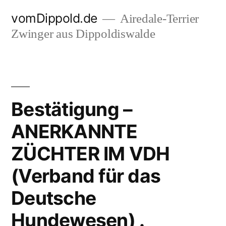
Zum
vomDippold.de
Airedale-Terrier
Inhalt
Zwinger aus Dippoldiswalde
springen
Bestätigung –
ANERKANNTE
ZÜCHTER IM VDH
(Verband für das
Deutsche
Hundewesen) .