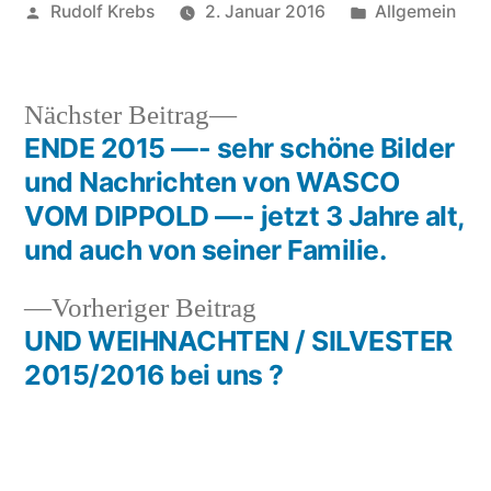
Veröffentlicht
Veröffentlicht
Rudolf Krebs
2. Januar 2016
Allgemein
von
in
Nächster
Nächster Beitrag
Beitrag:
ENDE 2015 —- sehr schöne Bilder
Beitragsnavigation
und Nachrichten von WASCO
VOM DIPPOLD —- jetzt 3 Jahre alt,
und auch von seiner Familie.
Vorheriger
Vorheriger Beitrag
Beitrag:
UND WEIHNACHTEN / SILVESTER
2015/2016 bei uns ?