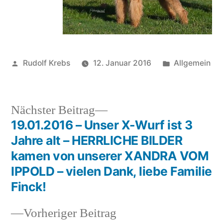
Veröffentlicht
Veröffentlich
Rudolf Krebs
12. Januar 2016
Allgemein
von
in
Nächster
Nächster Beitrag
Beitrag:
19.01.2016 – Unser X-Wurf ist 3
Beitragsnavigation
Jahre alt – HERRLICHE BILDER
kamen von unserer XANDRA VOM
IPPOLD – vielen Dank, liebe Familie
Finck!
Vorheriger
Vorheriger Beitrag