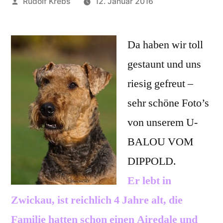
Veröffentlicht
Rudolf Krebs
12. Januar 2016
von
Da haben wir toll
gestaunt und uns
riesig gefreut –
sehr schöne Foto’s
von unserem U-
BALOU VOM
DIPPOLD.
Er lebt in
Zwickau, ist reichlich 4 Jahre alt, die
Familie hatten schon einen Airedale und