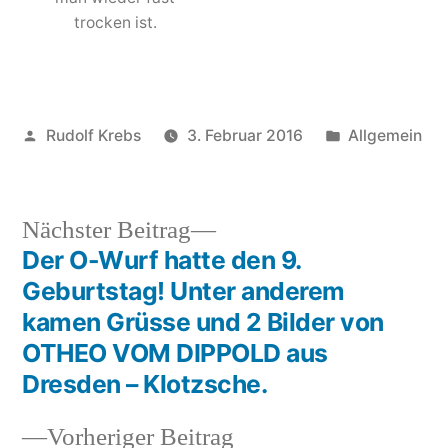
trocken ist.
Veröffentlicht
Veröffentlich
Rudolf Krebs
3. Februar 2016
Allgemein
von
in
Nächster
Nächster Beitrag
Beitrag:
Der O-Wurf hatte den 9.
Beitragsnavigation
Geburtstag! Unter anderem
kamen Grüsse und 2 Bilder von
OTHEO VOM DIPPOLD aus
Dresden – Klotzsche.
Vorheriger
Vorheriger Beitrag