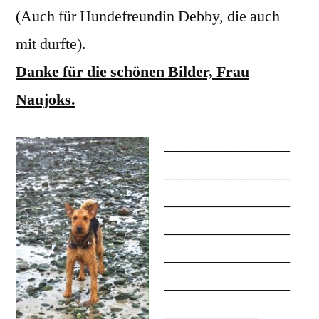
(Auch für Hundefreundin Debby, die auch
mit durfte).
Danke für die schönen Bilder, Frau
Naujoks.
————————
————————
————————
————————
————————
————————
——————