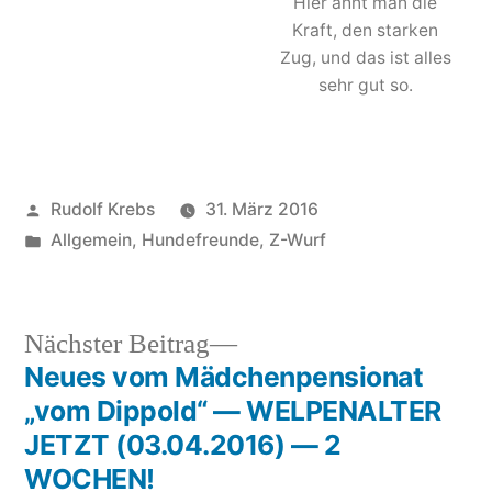
Hier ahnt man die
Kraft, den starken
Zug, und das ist alles
sehr gut so.
Veröffentlicht
Rudolf Krebs
31. März 2016
von
Veröffentlicht
Allgemein
,
Hundefreunde
,
Z-Wurf
in
Nächster
Nächster Beitrag
Beitrag:
Neues vom Mädchenpensionat
Beitragsnavigation
„vom Dippold“ — WELPENALTER
JETZT (03.04.2016) — 2
WOCHEN!