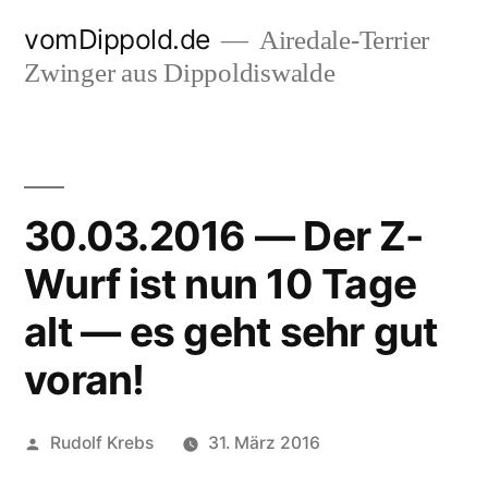
Zum
vomDippold.de
Airedale-Terrier
Inhalt
Zwinger aus Dippoldiswalde
springen
30.03.2016 — Der Z-
Wurf ist nun 10 Tage
alt — es geht sehr gut
voran!
Veröffentlicht
Rudolf Krebs
31. März 2016
von