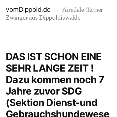
Zum
vomDippold.de
Airedale-Terrier
Inhalt
Zwinger aus Dippoldiswalde
springen
DAS IST SCHON EINE
SEHR LANGE ZEIT !
Dazu kommen noch 7
Jahre zuvor SDG
(Sektion Dienst-und
Gebrauchshundewese