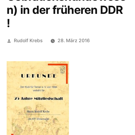
n) in der früheren DDR
!
Veröffentlicht
Rudolf Krebs
28. März 2016
von