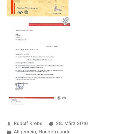
Veröffentlicht
Rudolf Krebs
28. März 2016
von
Veröffentlicht
Allgemein
,
Hundefreunde