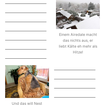
————————
————————
————————
————————
Einem Airedale macht
————————
das nichts aus, er
liebt Kälte eh mehr als
————————
Hitze!
————————
————————
————————
————————
————————
Und das will Nest