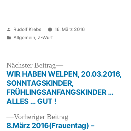
Veröffentlicht
Rudolf Krebs
16. März 2016
von
Veröffentlicht
Allgemein
,
Z-Wurf
in
Nächster
Nächster Beitrag
Beitrag:
WIR HABEN WELPEN, 20.03.2016,
Beitragsnavigation
SONNTAGSKINDER,
FRÜHLINGSANFANGSKINDER …
ALLES … GUT !
Vorheriger
Vorheriger Beitrag
Beitrag:
8.März 2016(Frauentag) –