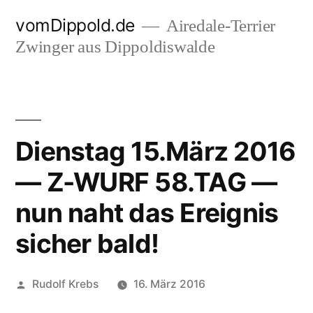
Zum
vomDippold.de
Airedale-Terrier
Inhalt
Zwinger aus Dippoldiswalde
springen
Dienstag 15.März 2016
— Z-WURF 58.TAG —
nun naht das Ereignis
sicher bald!
Veröffentlicht
Rudolf Krebs
16. März 2016
von