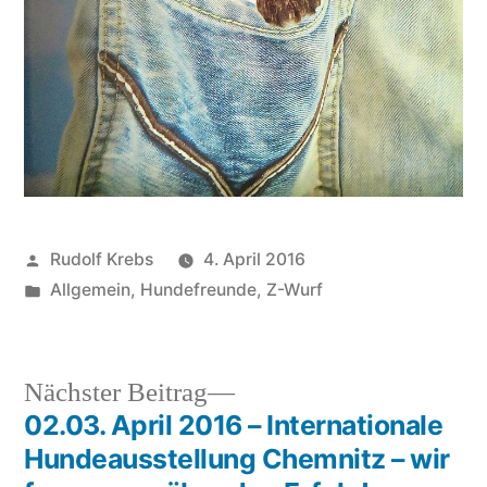
Veröffentlicht
Rudolf Krebs
4. April 2016
von
Veröffentlicht
Allgemein
,
Hundefreunde
,
Z-Wurf
in
Nächster
Nächster Beitrag
Beitrag:
02.03. April 2016 – Internationale
Beitragsnavigation
Hundeausstellung Chemnitz – wir