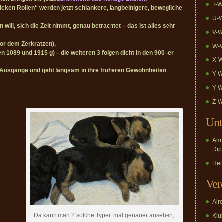
T-W
dicken Rollen“ werden jetzt schlankere, langbeinigere, bewegliche
U-W
l, sich die Zeit nimmt, genau betrachtet – das ist alles sehr
V-W
or dem Zerkratzen),
W-W
 1089 und 1915 g) – die weiteren 3 folgen dicht in den 900 -er
X-W
e Ausgänge und geht langsam in ihre früheren Gewohnheiten
Y-W
Y-W
!
Z-W
Unt
Am 
Dip
Hei
Ver
Air
Da kann man 2 solche Typen mal genauer ansehen,
Klub