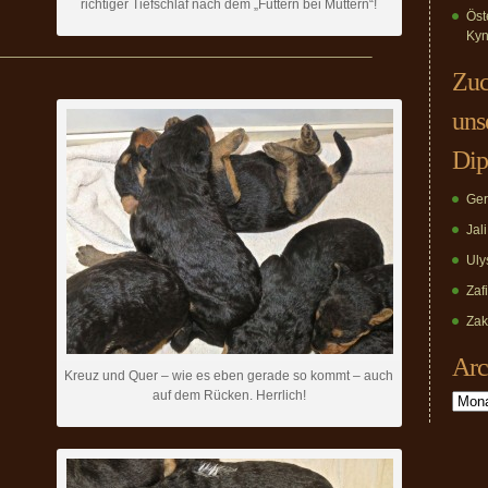
richtiger Tiefschlaf nach dem „Futtern bei Muttern“!
Öst
Kyn
————————————————————————————–
Zuc
uns
Dip
Ger
Jal
Uly
Zaf
Zak
Arc
Kreuz und Quer – wie es eben gerade so kommt – auch
auf dem Rücken. Herrlich!
Archiv