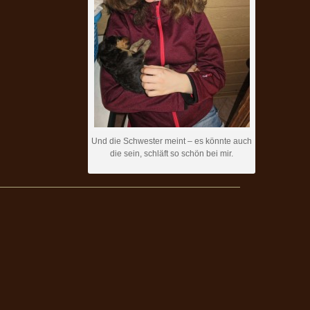
Und die Schwester meint – es könnte auch
die sein, schläft so schön bei mir.
—————————————————————————————