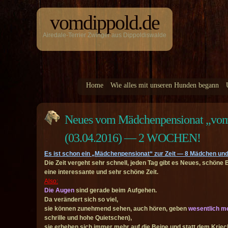
vomdippold.de
Airedale-Terrier Zwinger aus Dippoldiswalde
Home
Wie alles mit unseren Hunden begann
Neues vom Mädchenpensionat „
(03.04.2016) — 2 WOCHEN!
Es ist schon ein „Mädchenpensionat“ zur Zeit — 8 Mädchen und
Die Zeit vergeht sehr schnell, jeden Tag gibt es Neues, schön
eine interessante und sehr schöne Zeit.
Also:
Die Augen
sind gerade beim Aufgehen.
Da verändert sich so viel,
sie können zunehmend sehen, auch hören, geben
wesentlich m
schrille und hohe Quietschen),
sie erheben sich immer mehr auf die Beine und statt dem Kriech