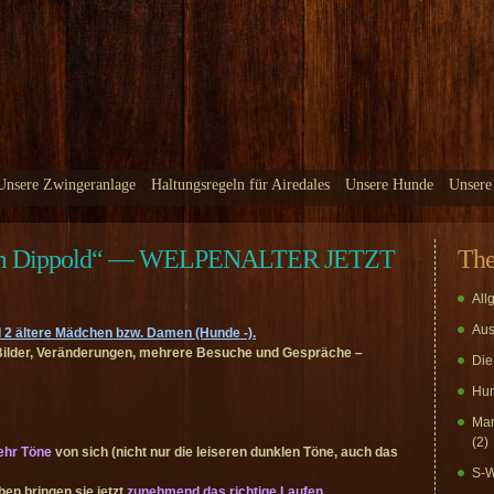
Unsere Zwingeranlage
Haltungsregeln für Airedales
Unsere Hunde
Unsere
vom Dippold“ — WELPENALTER JETZT
Th
All
Aus
 2 ältere Mädchen bzw. Damen (Hunde -).
e Bilder, Veränderungen, mehrere Besuche und Gespräche –
Die
Hun
Mar
(2)
ehr Töne
von sich (nicht nur die leiseren dunklen Töne, auch das
S-W
en bringen sie jetzt
zunehmend das richtige Laufen
,