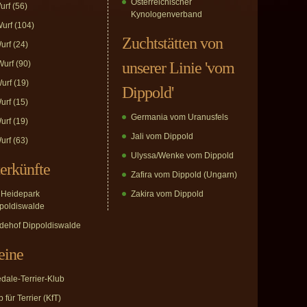
Österreichischer
urf
(56)
Kynologenverband
urf
(104)
Zuchtstätten von
urf
(24)
urf
(90)
unserer Linie 'vom
urf
(19)
Dippold'
urf
(15)
Germania vom Uranusfels
urf
(19)
Jali vom Dippold
urf
(63)
Ulyssa/Wenke vom Dippold
erkünfte
Zafira vom Dippold (Ungarn)
Heidepark
Zakira vom Dippold
poldiswalde
dehof Dippoldiswalde
eine
edale-Terrier-Klub
 für Terrier (KfT)