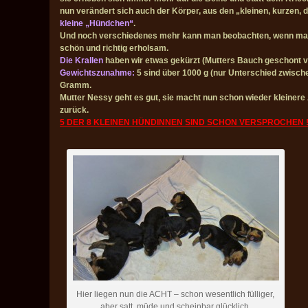
nun verändert sich auch der Körper, aus den „kleinen, kurzen, 
kleine „Hündchen“
.
Und noch verschiedenes mehr kann man beobachten, wenn man wil
schön und richtig erholsam.
Die Krallen
haben wir etwas gekürzt (Mutters Bauch geschont v
Gewichtszunahme:
5 sind über 1000 g (nur Unterschied zwischen
Gramm.
Mutter Nessy geht es gut, sie macht nun schon wieder kleiner
zurück.
5 DER 8 KLEINEN HÜNDINNEN SIND SCHON VERSPROCHEN 
Hier liegen nun die ACHT – schon wesentlich fülliger,
aber satt, müde und scheinbar glücklich.