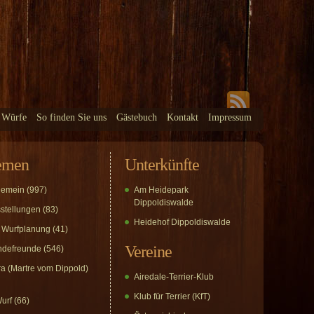
 Würfe
So finden Sie uns
Gästebuch
Kontakt
Impressum
emen
Unterkünfte
gemein
(997)
Am Heidepark
Dippoldiswalde
stellungen
(83)
Heidehof Dippoldiswalde
 Wurfplanung
(41)
Vereine
defreunde
(546)
a (Martre vom Dippold)
Airedale-Terrier-Klub
Klub für Terrier (KfT)
urf
(66)