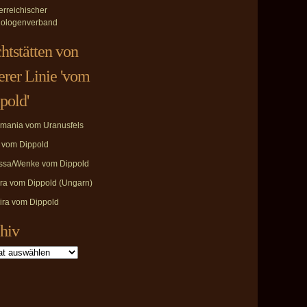
erreichischer
ologenverband
htstätten von
erer Linie 'vom
pold'
mania vom Uranusfels
i vom Dippold
ssa/Wenke vom Dippold
ira vom Dippold (Ungarn)
ira vom Dippold
hiv