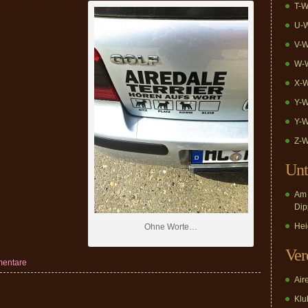
T-W
U-W
V-W
W-W
X-W
Y-W
Y-W
Z-W
Unt
Am 
Dip
Hei
Ohne Worte…
Ver
mentare
Air
Klub