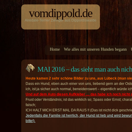
vomdippold.de
Airedale-Terrier Zwinger aus Dippoldiswalde
Home
Wie alles mit unseren Hunden begann
MAI 2016 – das sieht man auch ni
Heute kamen 2 sehr schöne Bilder zu uns, aus Lübeck (man si
Dass ein Hund, eben auch einer von uns, liebend gern an der Ost
ich, ist ja sicher auch normal, beneidenswert – eigentlich würde i
Und auf dem Auto diesen Aufkleber … das habe ich noch nicht 
Frust oder Verständnis; ist das wirklich so; Spass oder Ernst; chara
falsch;
ICH HALT MICH ERST MAL DA RAUS !! (Das ist nicht dick geschriebe
Jedenfalls die Familie ist herrlich, der Hund ist lieb und wird be
bitte!).