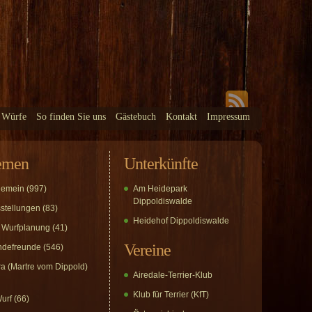
 Würfe
So finden Sie uns
Gästebuch
Kontakt
Impressum
emen
Unterkünfte
gemein
(997)
Am Heidepark
Dippoldiswalde
stellungen
(83)
Heidehof Dippoldiswalde
 Wurfplanung
(41)
Vereine
defreunde
(546)
a (Martre vom Dippold)
Airedale-Terrier-Klub
Klub für Terrier (KfT)
urf
(66)