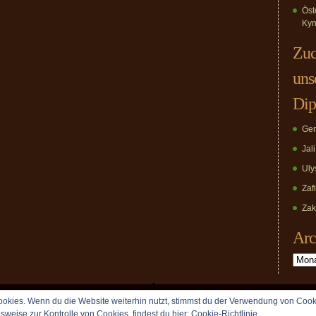
Öst
Kyn
Zuc
uns
Dip
Ger
Jal
Uly
Zaf
Zak
Arc
Archiv
okies. Wenn du die Website weiterhin nutzt, stimmst du der Verwendung von Cook
Copyright © 2009 vomDippold.de. All rights reserved.
lsweise zur Kontrolle von Cookies, findest du hier:
Cookie-Richtlinie