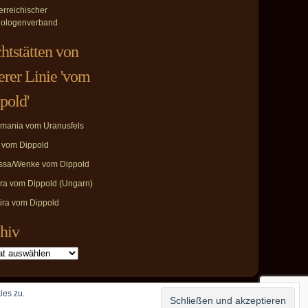
erreichischer
ologenverband
htstätten von
erer Linie 'vom
pold'
mania vom Uranusfels
i vom Dippold
ssa/Wenke vom Dippold
ira vom Dippold (Ungarn)
ira vom Dippold
hiv
ies zu.