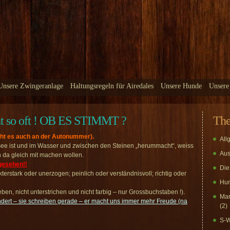
Unsere Zwingeranlage
Haltungsregeln für Airedales
Unsere Hunde
Unsere
cht so oft ! OB ES STIMMT ?
Th
eht es auch an der Autonummer).
All
see ist und im Wasser und zwischen den Steinen „herummacht“, weiss
Aus
ch da gleich mit machen wollen.
gesehen!!
Die
kterstark oder unerzogen; peinlich oder verständnisvoll; richtig oder
Hun
n, nicht unterstrichen und nicht farbig – nur Grossbuchstaben !).
Mar
wundert – sie schreiben gerade – er macht uns immer mehr Freude (na
(2)
S-W