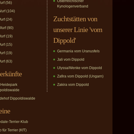
Österreichischer
urf
(56)
Kynologenverband
urf
(104)
Zuchtstätten von
urf
(24)
urf
(90)
unserer Linie 'vom
urf
(19)
Dippold'
urf
(15)
Germania vom Uranusfels
urf
(19)
Jali vom Dippold
urf
(63)
Ulyssa/Wenke vom Dippold
erkünfte
Zafira vom Dippold (Ungarn)
Heidepark
Zakira vom Dippold
poldiswalde
dehof Dippoldiswalde
eine
edale-Terrier-Klub
 für Terrier (KfT)