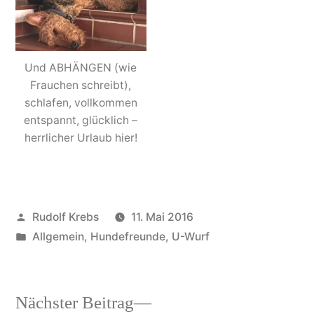
Und ABHÄNGEN (wie
Frauchen schreibt),
schlafen, vollkommen
entspannt, glücklich –
herrlicher Urlaub hier!
Veröffentlicht
Rudolf Krebs
11. Mai 2016
von
Veröffentlicht
Allgemein
,
Hundefreunde
,
U-Wurf
in
Nächster
Nächster Beitrag