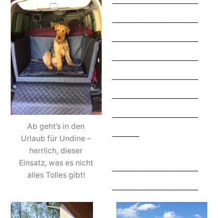
————————
————————
————————
————————
————————
————————
————————
Ab geht’s in den
——–
Urlaub für Undine –
herrlich, dieser
Einsatz, was es nicht
————————
alles Tolles gibt!
————————