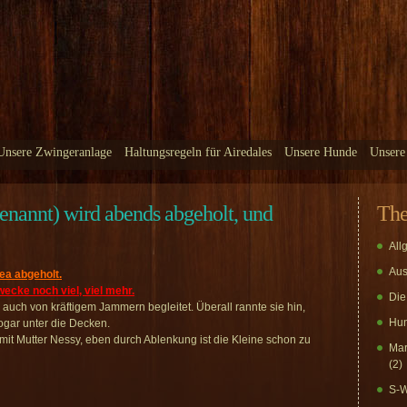
Unsere Zwingeranlage
Haltungsregeln für Airedales
Unsere Hunde
Unsere
enannt) wird abends abgeholt, und
Th
All
Aus
ea abgeholt.
wecke noch viel, viel mehr.
Die
r auch von kräftigem Jammern begleitet. Überall rannte sie hin,
Hun
ogar unter die Decken.
it Mutter Nessy, eben durch Ablenkung ist die Kleine schon zu
Mar
(2)
S-W