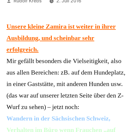
Veröffentlicht
Rudolf Krebs
2. Juli 2016
von
Unsere kleine Zamira ist weiter in ihrer
Ausbildung, und scheinbar sehr
erfolgreich.
Mir gefällt besonders die Vielseitigkeit, also
aus allen Bereichen: zB. auf dem Hundeplatz,
in einer Gaststätte, mit anderen Hunden usw.
(das war auf unserer letzten Seite über den Z-
Wurf zu sehen) – jetzt noch:
Wandern in der Sächsischen Schweiz,
Verhalten im Büro wenn Frauchen „auf