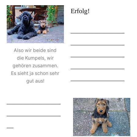
Erfolg!
————————
————————
Also wir beide sind
————————
die Kumpels, wir
gehören zusammen.
————————
Es sieht ja schon sehr
————————
gut aus!
————————
————————
—