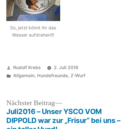
So, jetzt könnt ihr das
Wasser aufdrehen!!!
Veröffentlicht
Rudolf Krebs
2. Juli 2016
von
Veröffentlicht
Allgemein
,
Hundefreunde
,
Z-Wurf
in
Nächster
Nächster Beitrag
Beitrag:
Juli2016 – Unser YSCO VOM
Beitragsnavigation
DIPPOLD war zur „Frisur“ bei uns –