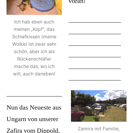
voran!
————————
Ich hab eben auch
meinen „Kopf“, das
————————
Schlafkissen (meine
————————
Wolke) ist zwar sehr
schön, aber ich als
————————
Rückenschläfer
mache das, wo ich
————————
will, auch daneben!
————————
————————–
Nun das Neueste aus
Ungarn von unserer
Zamira mit Familie,
Zafira vom Dippold,