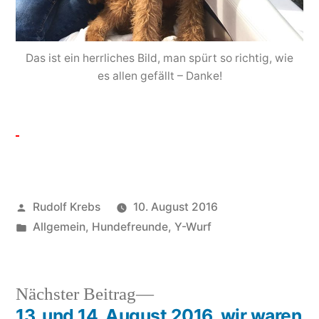
Das ist ein herrliches Bild, man spürt so richtig, wie
es allen gefällt – Danke!
Veröffentlicht
Rudolf Krebs
10. August 2016
von
Veröffentlicht
Allgemein
,
Hundefreunde
,
Y-Wurf
in
Nächster
Nächster Beitrag
Beitrag:
13. und 14. August 2016, wir waren