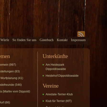
 Würfe
So finden Sie uns
Gästebuch
Kontakt
Impressum
emen
Unterkünfte
gemein
(997)
Am Heidepark
Dippoldiswalde
stellungen
(83)
Heidehof Dippoldiswalde
 Wurfplanung
(41)
Vereine
defreunde
(546)
a (Martre vom Dippold)
Airedale-Terrier-Klub
Klub für Terrier (KfT)
urf
(66)