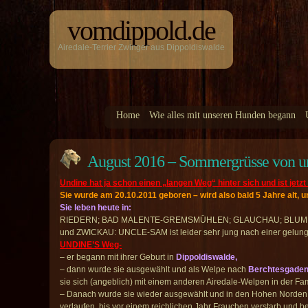
vomdippold.de
Airedale-Terrier Zwinger aus Dippoldiswalde
Home
Wie alles mit unseren Hunden begann
August 2016 – Sommergrüsse vo
Undine hat ja schon einen „langen Weg“ hinter sich und ist jet
Sie wurde am 20.10.2011 geboren – wird also bald 5 Jahre alt,
Sie leben heute in:
RIEDERN; BAD MALENTE-GREMSMÜHLEN; GLAUCHAU; BLUMEN
und ZWICKAU: UNCLE-SAM ist leider sehr jung nach einer gelun
UNDINE’S Weg-
– er begann mit ihrer Geburt in
Dippoldiswalde,
– dann wurde sie ausgewählt und als Welpe nach
Berchtesgade
sie sich (angeblich) mit einem anderen Airedale-Welpen in der Fami
– Danach wurde sie wieder ausgewählt und in den Hohen Norde
verlaufen, bis vor einem reichlichen Jahr Frauchen verstarb und b