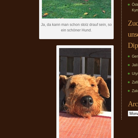
Öst
Kyn
Zuc
Ja, da kann man schon stolz drauf sein, so
ein schöner Hund.
uns
Dip
Ger
Jal
Uly
Zaf
Zak
Arc
Archiv