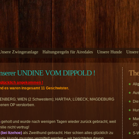
Unsere Zwingeranlage
Haltungsregeln für Airedales
Unsere Hunde
Unsere
n unserer UNDINE VOM DIPPOLD !
Th
zt glücklich angekommen !
All
 und es waren insgesamt 11 Geschwister.
Aus
BERG; WIEN (2 Schwestern); HARTHA; LÜBECK; MAGDEBURG
Die
genen OP verstorben.
Hun
Mar
n
geholt und wurde nach wenigen Tagen wieder zurück gebracht, weil
(2)
lie nicht vertrug!
n
(bei Itzehoe)
als Zweithund gebracht. Hier schien alles glücklich zu
S-W
eide Hunde mussten vermittelt werden – wir berichteten davon.