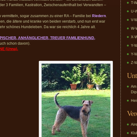
T-W
r 3 Familien, Kastration, Zwischenaufenthalt bei Verwandten –
U-W
n vermitteln, sogar zusammen zu einer RA – Familie bei
Riedern
.
V-W
nen, die ältere und kranke von beiden verstarb, und nun erst war
sehr schönes Hundeleben. Da war sie reichlich 4 Jahre alt.
W-W
X-W
PISCHER, ANHÄNGLICHER, TREUER FAMILIENHUND,
auch schon davon).
Y-W
E (Unna).
Y-W
Z-W
Unt
Am 
Dip
Hei
Ver
Air
Klub