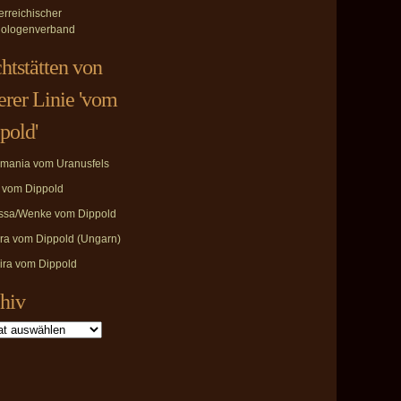
erreichischer
ologenverband
htstätten von
erer Linie 'vom
pold'
mania vom Uranusfels
i vom Dippold
ssa/Wenke vom Dippold
ira vom Dippold (Ungarn)
ira vom Dippold
hiv