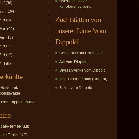
Österreichischer
urf
(56)
Kynologenverband
urf
(104)
Zuchtstätten von
urf
(24)
urf
(90)
unserer Linie 'vom
urf
(19)
Dippold'
urf
(15)
Germania vom Uranusfels
urf
(19)
Jali vom Dippold
urf
(63)
Ulyssa/Wenke vom Dippold
erkünfte
Zafira vom Dippold (Ungarn)
Heidepark
Zakira vom Dippold
poldiswalde
dehof Dippoldiswalde
eine
edale-Terrier-Klub
 für Terrier (KfT)