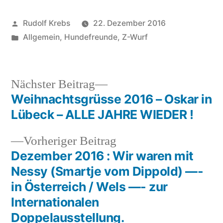
Veröffentlicht
Rudolf Krebs
22. Dezember 2016
von
Veröffentlicht
Allgemein
,
Hundefreunde
,
Z-Wurf
in
Nächster
Nächster Beitrag
Beitrag:
Weihnachtsgrüsse 2016 – Oskar in
Beitragsnavigation
Lübeck – ALLE JAHRE WIEDER !
Vorheriger
Vorheriger Beitrag
Beitrag:
Dezember 2016 : Wir waren mit
Nessy (Smartje vom Dippold) —-
in Österreich / Wels —- zur
Internationalen
Doppelausstellung.