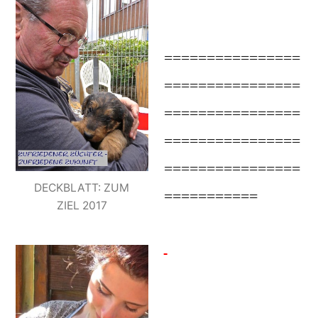
================
================
================
================
================
DECKBLATT: ZUM
===========
ZIEL 2017