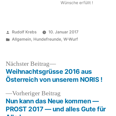
Wünsche erfüllt !
Veröffentlicht
Rudolf Krebs
10. Januar 2017
von
Veröffentlicht
Allgemein
,
Hundefreunde
,
W-Wurf
in
Nächster
Nächster Beitrag
Beitrag:
Weihnachtsgrüsse 2016 aus
Beitragsnavigation
Österreich von unserem NORIS !
Vorheriger
Vorheriger Beitrag
Beitrag:
Nun kann das Neue kommen —
PROST 2017 — und alles Gute für