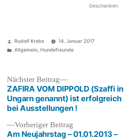
Geschenken.
Veröffentlicht
Rudolf Krebs
14. Januar 2017
von
Veröffentlicht
Allgemein
,
Hundefreunde
in
Nächster
Nächster Beitrag
Beitrag:
ZAFIRA VOM DIPPOLD (Szaffi in
Beitragsnavigation
Ungarn genannt) ist erfolgreich
bei Ausstellungen !
Vorheriger
Vorheriger Beitrag
Beitrag:
Am Neujahrstag – 01.01.2013 –