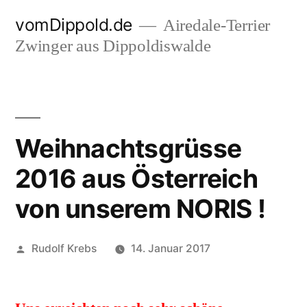
Zum
vomDippold.de
Airedale-Terrier
Inhalt
Zwinger aus Dippoldiswalde
springen
Weihnachtsgrüsse
2016 aus Österreich
von unserem NORIS !
Veröffentlicht
Rudolf Krebs
14. Januar 2017
von