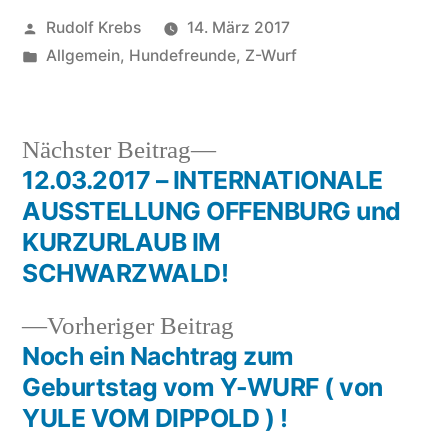
Veröffentlicht
Rudolf Krebs
14. März 2017
von
Veröffentlicht
Allgemein
,
Hundefreunde
,
Z-Wurf
in
Nächster
Nächster Beitrag
Beitrag:
12.03.2017 – INTERNATIONALE
Beitragsnavigation
AUSSTELLUNG OFFENBURG und
KURZURLAUB IM
SCHWARZWALD!
Vorheriger
Vorheriger Beitrag
Beitrag:
Noch ein Nachtrag zum
Geburtstag vom Y-WURF ( von
YULE VOM DIPPOLD ) !