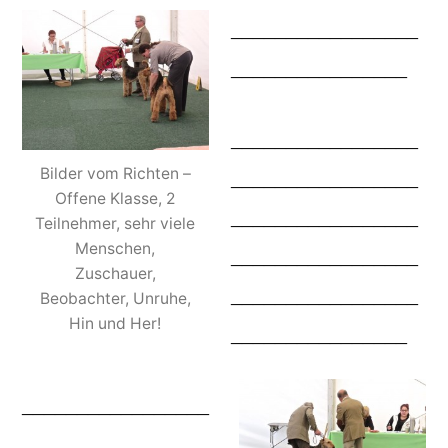
_________________
________________
_________________
Bilder vom Richten –
_________________
Offene Klasse, 2
_________________
Teilnehmer, sehr viele
Menschen,
_________________
Zuschauer,
_________________
Beobachter, Unruhe,
Hin und Her!
________________
_________________
_________________