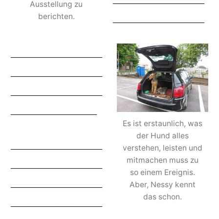
Ausstellung zu
_________________
berichten.
_________________
_________________
_________________
________________
Es ist erstaunlich, was
der Hund alles
_________________
verstehen, leisten und
mitmachen muss zu
_________________
so einem Ereignis.
_________________
Aber, Nessy kennt
das schon.
_________________