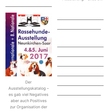
_________________
_________________
________________
_________________
_________________
_________________
_________________
Der
_________________
Ausstellungskatalog –
________________
es gab viel Negatives
aber auch Positives
zur Organisation der
_________________