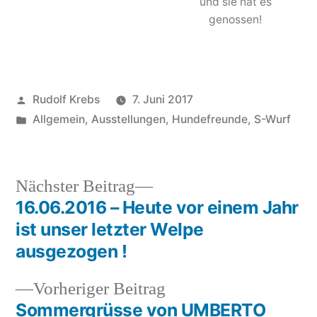
und sie hat es
genossen!
Veröffentlicht
Rudolf Krebs
7. Juni 2017
von
Veröffentlicht
Allgemein
,
Ausstellungen
,
Hundefreunde
,
S-Wurf
in
Nächster
Nächster Beitrag
Beitrag:
16.06.2016 – Heute vor einem Jahr
Beitragsnavigation
ist unser letzter Welpe
ausgezogen !
Vorheriger
Vorheriger Beitrag
Beitrag:
Sommergrüsse von UMBERTO