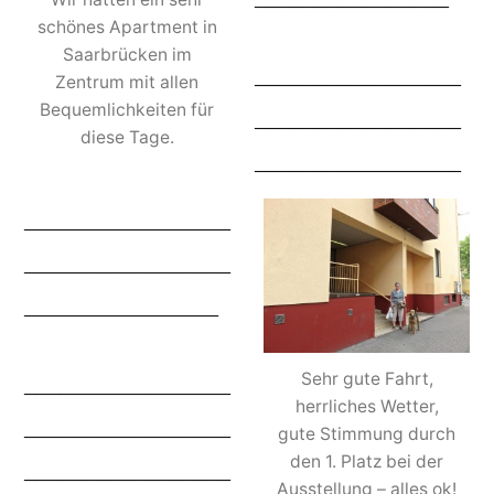
schönes Apartment in
Saarbrücken im
_________________
Zentrum mit allen
Bequemlichkeiten für
_________________
diese Tage.
_________________
_________________
_________________
________________
Sehr gute Fahrt,
_________________
herrliches Wetter,
_________________
gute Stimmung durch
den 1. Platz bei der
_________________
Ausstellung – alles ok!