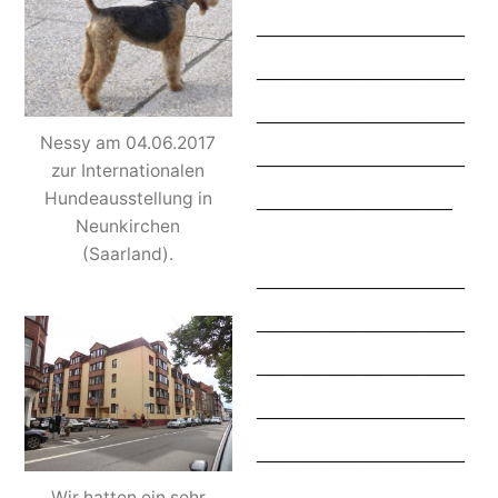
_________________
_________________
_________________
Nessy am 04.06.2017
_________________
zur Internationalen
________________
Hundeausstellung in
Neunkirchen
(Saarland).
_________________
_________________
_________________
_________________
_________________
________________
Wir hatten ein sehr