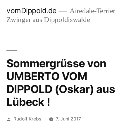
Zum
vomDippold.de
Airedale-Terrier
Inhalt
Zwinger aus Dippoldiswalde
springen
Sommergrüsse von
UMBERTO VOM
DIPPOLD (Oskar) aus
Lübeck !
Veröffentlicht
Rudolf Krebs
7. Juni 2017
von