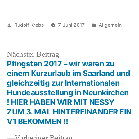
Veröffentlicht
Veröffentlicht
Rudolf Krebs
7. Juni 2017
Allgemein
von
in
Nächster
Nächster Beitrag
Beitrag:
Pfingsten 2017 – wir waren zu
Beitragsnavigation
einem Kurzurlaub im Saarland und
gleichzeitig zur Internationalen
Hundeausstellung in Neunkirchen
! HIER HABEN WIR MIT NESSY
ZUM 3. MAL HINTEREINANDER EIN
V1 BEKOMMEN !!
Vorheriger
Vorheriger Beitrag