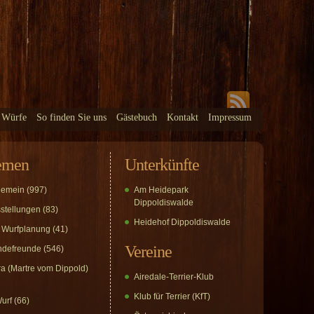
 Würfe
So finden Sie uns
Gästebuch
Kontakt
Impressum
emen
Unterkünfte
gemein
(997)
Am Heidepark
Dippoldiswalde
stellungen
(83)
Heidehof Dippoldiswalde
 Wurfplanung
(41)
Vereine
defreunde
(546)
a (Martre vom Dippold)
Airedale-Terrier-Klub
Klub für Terrier (KfT)
urf
(66)