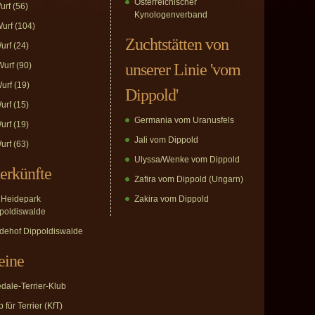
Österreichischer
urf
(56)
Kynologenverband
urf
(104)
Zuchtstätten von
urf
(24)
urf
(90)
unserer Linie 'vom
urf
(19)
Dippold'
urf
(15)
Germania vom Uranusfels
urf
(19)
Jali vom Dippold
urf
(63)
Ulyssa/Wenke vom Dippold
erkünfte
Zafira vom Dippold (Ungarn)
Heidepark
Zakira vom Dippold
poldiswalde
dehof Dippoldiswalde
eine
edale-Terrier-Klub
 für Terrier (KfT)