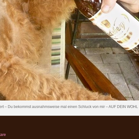
iert – Du bekommst ausnahmsweise mal einen Schluck von mir – AUF DEIN WOHL 
are