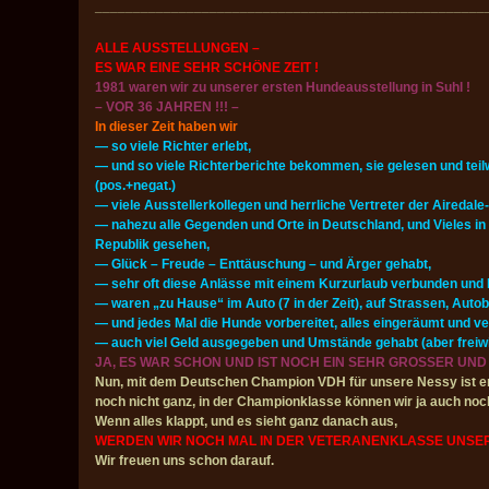
___________________________________________________
ALLE AUSSTELLUNGEN –
ES WAR EINE SEHR SCHÖNE ZEIT !
1981 waren wir zu unserer ersten Hundeausstellung in Suhl !
– VOR 36 JAHREN !!! –
In dieser Zeit haben wir
— so viele Richter erlebt,
— und so viele Richterberichte bekommen, sie gelesen und teilw
(pos.+negat.)
— viele Ausstellerkollegen und herrliche Vertreter der Airedal
— nahezu alle Gegenden und Orte in Deutschland, und Vieles i
Republik gesehen,
— Glück – Freude – Enttäuschung – und Ärger gehabt,
— sehr oft diese Anlässe mit einem Kurzurlaub verbunden und 
— waren „zu Hause“ im Auto (7 in der Zeit), auf Strassen, Autob
— und jedes Mal die Hunde vorbereitet, alles eingeräumt und ve
— auch viel Geld ausgegeben und Umstände gehabt (aber freiwil
JA, ES WAR SCHON UND IST NOCH EIN SEHR GROSSER UND
Nun, mit dem Deutschen Champion VDH für unsere Nessy ist erst
noch nicht ganz, in der Championklasse können wir ja auch noc
Wenn alles klappt, und es sieht ganz danach aus,
WERDEN WIR NOCH MAL IN DER VETERANENKLASSE UNSE
Wir freuen uns schon darauf.