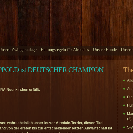
Unsere Zwingeranlage
Haltungsregeln für Airedales
Unsere Hunde
Unsere
IPPOLD ist DEUTSCHER CHAMPION
Th
All
Aus
IRA Neunkirchen erfüllt.
Die
Hun
Mar
(2)
r, wahrscheinlich unser letzter Airedale-Terrier, diesen Titel
S-W
d von der ersten bis zur entscheidenden letzten Anwartschaft ist