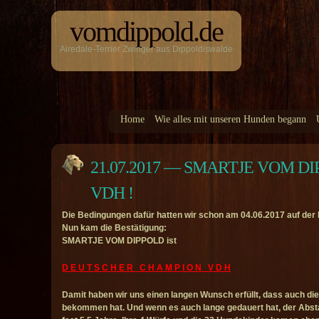
vomdippold.de
Airedale-Terrier Zwinger aus Dippoldiswalde
Home
Wie alles mit unseren Hunden begann
21.07.2017 — SMARTJE VOM D
VDH !
Die Bedingungen dafür hatten wir schon am 04.06.2017 auf der 
Nun kam die Bestätigung:
SMARTJE VOM DIPPOLD ist
D E U T S C H E R C H A M P I O N V D H
Damit haben wir uns einen langen Wunsch erfüllt, dass auch diese
bekommen hat. Und wenn es auch lange gedauert hat, der Abstan