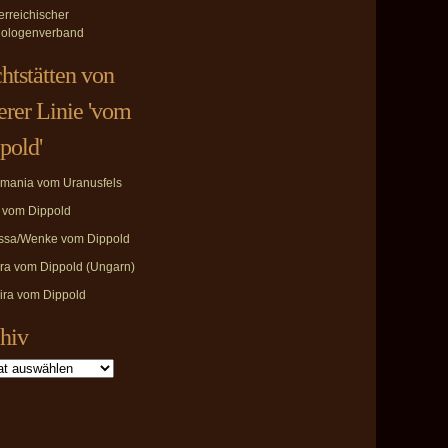
erreichischer
ologenverband
htstätten von
erer Linie 'vom
pold'
mania vom Uranusfels
i vom Dippold
ssa/Wenke vom Dippold
ira vom Dippold (Ungarn)
ira vom Dippold
hiv