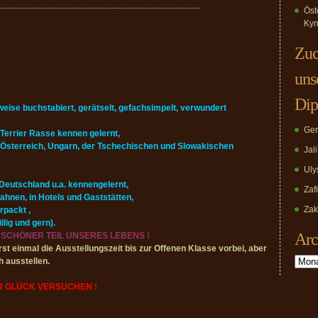
_________________________________________
Öst
Kyn
Zuc
uns
Dip
eise buchstabiert, gerätselt, gefachsimpelt, verwundert
Ger
e-Terrier Rasse kennen gelernt,
n Österreich, Ungarn, der Tschechischen und Slowakischen
Jal
Uly
Deutschland u.a. kennengelernt,
Zaf
ahnen, in Hotels und Gaststätten,
Zak
rpackt ,
lig und gern).
Arc
 SCHÖNER TEIL UNSERES LEBENS !
 einmal die Ausstellungszeit bis zur Offenen Klasse vorbei, aber
Archiv
h ausstellen.
R GLÜCK VERSUCHEN !