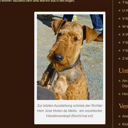
en immer dazwischen und waren auch wichtiger.
T-W
U-W
V-W
W-W
X-W
Y-W
Y-W
Z-W
Unt
Am 
Dip
Hei
Ver
Zur letzten Ausstellung schrieb der Richter
Herr Jose Holen de Mello : ein exzellenter
Hündinnenkopf (Recht hat er)!
Air
Klub