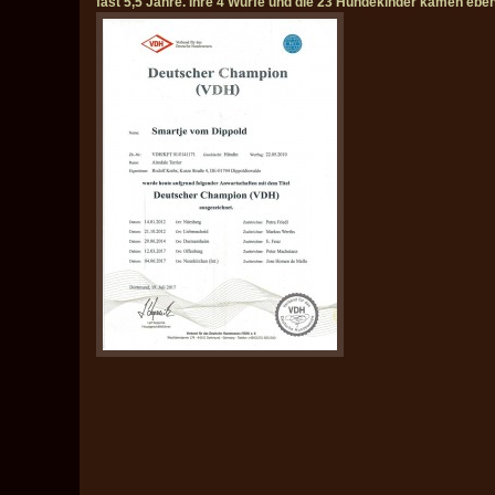
fast 5,5 Jahre. Ihre 4 Würfe und die 23 Hundekinder kamen eb