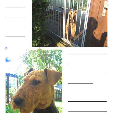
_______
_______
_______
_______
______________
______________
______________
_________
______________
______________