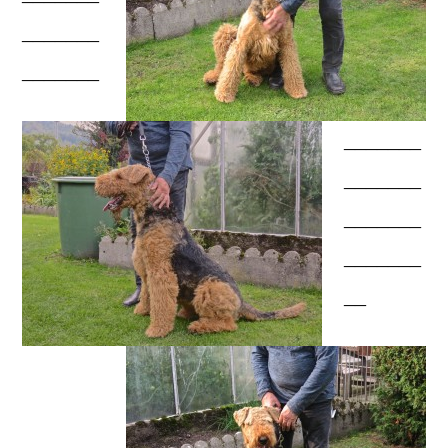
_______
_______
_______
_______
_______
_______
__