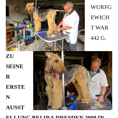
WURFG
EWICH
T WAR
442 G.
ZU
SEINE
R
ERSTE
N
AUSST
ELLUNG BEI IRA DRESDEN 2008 IN