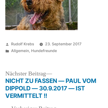
Veröffentlicht
Rudolf Krebs
23. September 2017
von
Veröffentlicht
Allgemein
,
Hundefreunde
in
Nächster
Nächster Beitrag
Beitrag:
NICHT ZU FASSEN — PAUL VOM
Beitragsnavigation
DIPPOLD — 30.9.2017 — IST
VERMITTELT !!