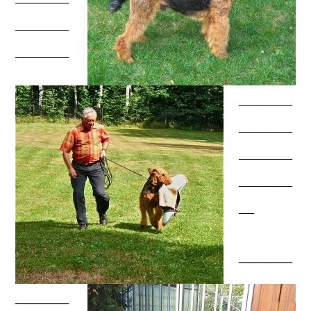
_______
_______
_______
_______
_______
_______
__
_______
_______