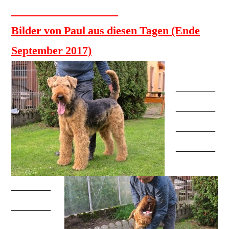
___________________
Bilder von Paul aus diesen Tagen (Ende
September 2017)
_______
_______
_______
_______
_______
_______
_______