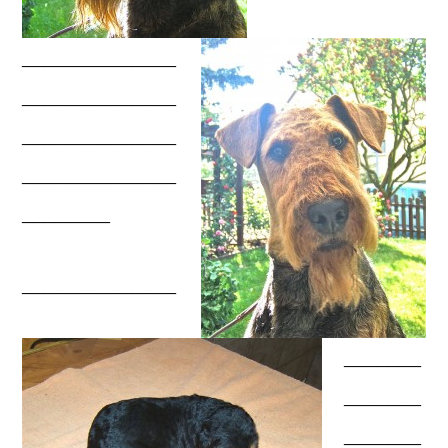
______________
______________
______________
______________
________
______________
_______
_______
_______