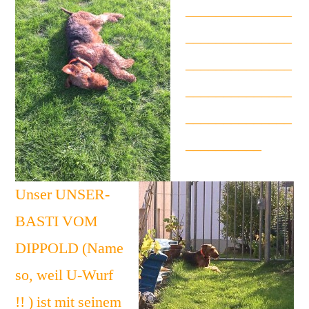
______________
______________
______________
______________
______________
__________
Unser UNSER-
BASTI VOM
DIPPOLD (Name
so, weil U-Wurf
!! ) ist mit seinem