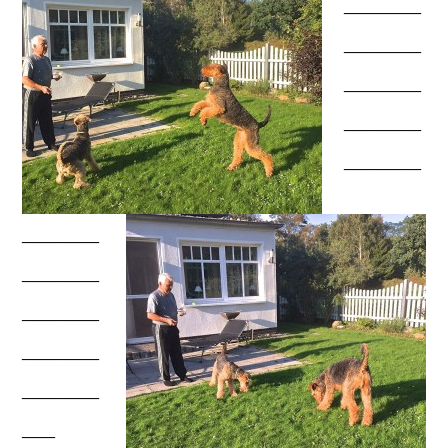
_______
_______
_______
_______
_______
_______
_______
_______
_______
_______
___