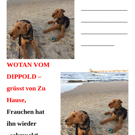
______________
______________
______________
__________
WOTAN VOM
DIPPOLD –
grüsst von Zu
Hause,
Frauchen hat
ihn wieder