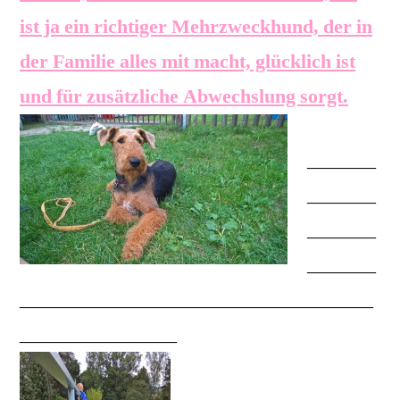
ist ja ein richtiger Mehrzweckhund, der in
der Familie alles mit macht, glücklich ist
und für zusätzliche Abwechslung sorgt.
_______
_______
_______
_______
____________________________________
________________
___________________