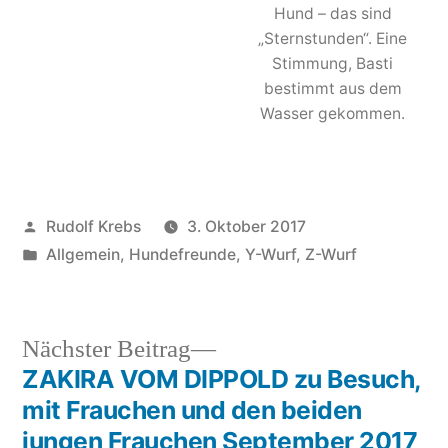
Hund – das sind
„Sternstunden“. Eine
Stimmung, Basti
bestimmt aus dem
Wasser gekommen.
Veröffentlicht
Rudolf Krebs
3. Oktober 2017
von
Veröffentlicht
Allgemein
,
Hundefreunde
,
Y-Wurf
,
Z-Wurf
in
Nächster
Nächster Beitrag
Beitrag:
ZAKIRA VOM DIPPOLD zu Besuch,
Beitragsnavigation
mit Frauchen und den beiden
jungen Frauchen September 2017