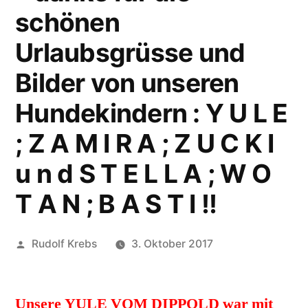
schönen
Urlaubsgrüsse und
Bilder von unseren
Hundekindern : Y U L E
; Z A M I R A ; Z U C K I
u n d S T E L L A ; W O
T A N ; B A S T I !!
Veröffentlicht
Rudolf Krebs
3. Oktober 2017
von
Unsere YULE VOM DIPPOLD war mit