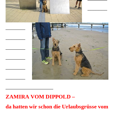
_______
_______
_______
_______
_______
_______
_______
_________________
ZAMIRA VOM DIPPOLD –
da hatten wir schon die Urlaubsgrüsse vom