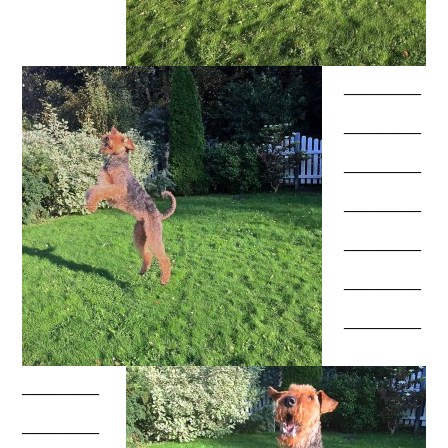
_______
_______
_______
_______
_______
_______
_______
_______
_______