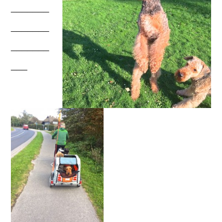
_______
_______
_______
___