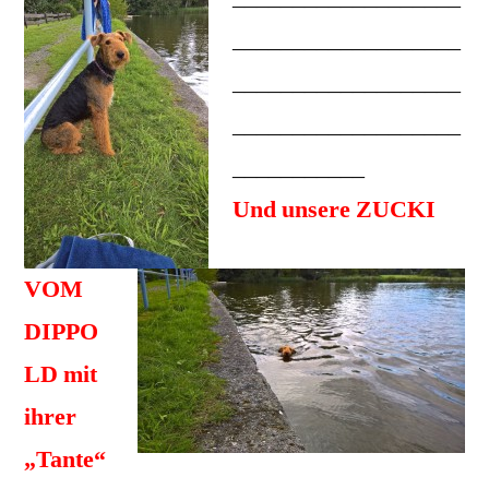
___________________
___________________
___________________
___________
Und unsere ZUCKI
VOM
DIPPO
LD mit
ihrer
„Tante“