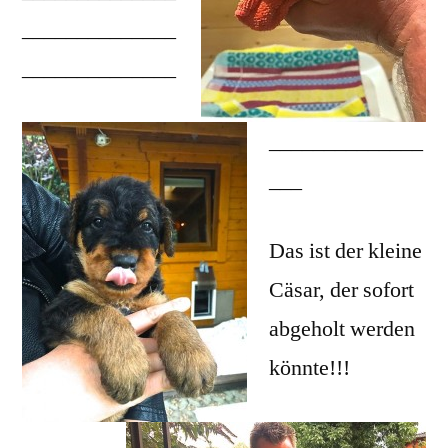
______________
______________
______________
___
Das ist der kleine
Cäsar, der sofort
abgeholt werden
könnte!!!