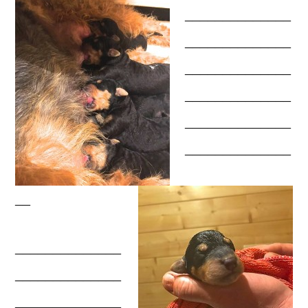
______________
______________
______________
______________
______________
______________
__
______________
______________
______________