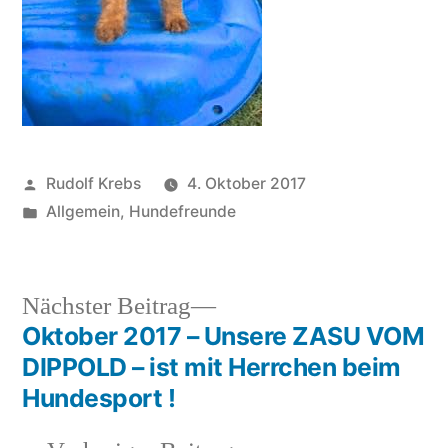
Veröffentlicht
Rudolf Krebs
4. Oktober 2017
von
Veröffentlicht
Allgemein
,
Hundefreunde
in
Nächster
Nächster Beitrag
Beitrag:
Oktober 2017 – Unsere ZASU VOM
Beitragsnavigation
DIPPOLD – ist mit Herrchen beim
Hundesport !