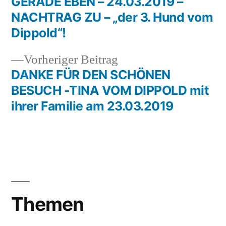
Beitrag:
GERADE EBEN – 24.03.2019 –
Beitragsnavigation
NACHTRAG ZU – „der 3. Hund vom
Dippold“!
Vorheriger
Vorheriger Beitrag
Beitrag:
DANKE FÜR DEN SCHÖNEN
BESUCH -TINA VOM DIPPOLD mit
ihrer Familie am 23.03.2019
Themen