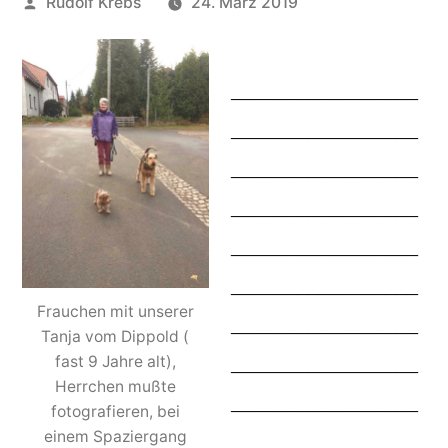
Veröffentlicht
Rudolf Krebs
24. März 2019
von
_________________
_________________
_________________
_________________
_________________
_________________
Frauchen mit unserer
_________________
Tanja vom Dippold (
_________________
fast 9 Jahre alt),
Herrchen mußte
_________________
fotografieren, bei
einem Spaziergang
_