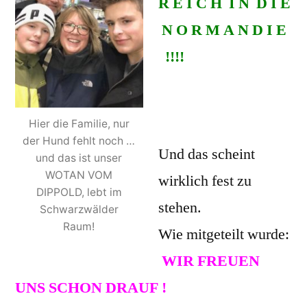
R E I C H I N D I E
N O R M A N D I E
!!!!
Hier die Familie, nur
der Hund fehlt noch …
Und das scheint
und das ist unser
WOTAN VOM
wirklich fest zu
DIPPOLD, lebt im
stehen.
Schwarzwälder
Raum!
Wie mitgeteilt wurde:
WIR FREUEN
UNS SCHON DRAUF !