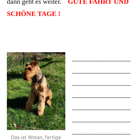
dann geht es weiter.
GUTE FAHRT UND
SCHÖNE TAGE !
_________________
_________________
_________________
_________________
_________________
_________________
_________________
Das ist Wotan, fertige