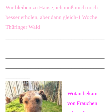
Wir bleiben zu Hause, ich muß mich noch
besser erholen, aber dann gleich-1 Woche
Thüringer Wald
____________________________________
____________________________________
____________________________________
____________________________________
_________
Wotan bekam
von Frauchen