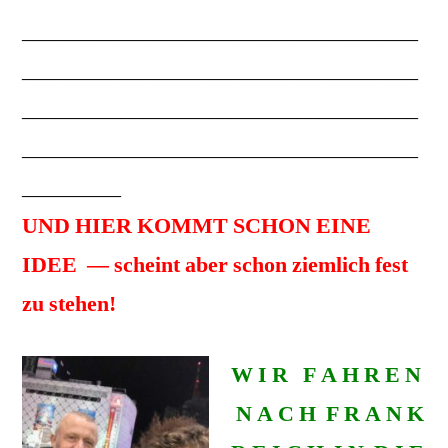
____________________________________
____________________________________
____________________________________
____________________________________
_________
UND HIER KOMMT SCHON EINE
IDEE — scheint aber schon ziemlich fest
zu stehen!
W I R F A H R E N
N A C H F R A N K