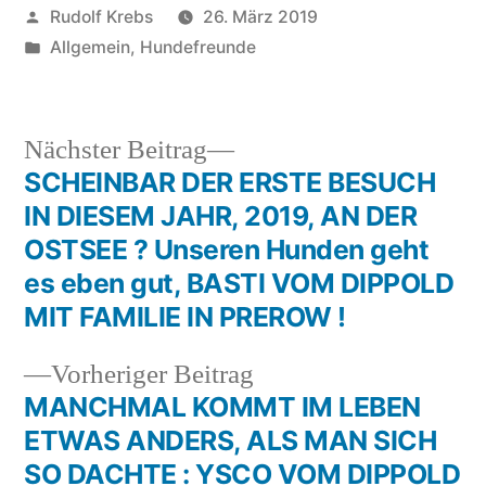
Veröffentlicht
Rudolf Krebs
26. März 2019
von
Veröffentlicht
Allgemein
,
Hundefreunde
in
Nächster
Nächster Beitrag
Beitrag:
SCHEINBAR DER ERSTE BESUCH
Beitragsnavigation
IN DIESEM JAHR, 2019, AN DER
OSTSEE ? Unseren Hunden geht
es eben gut, BASTI VOM DIPPOLD
MIT FAMILIE IN PREROW !
Vorheriger
Vorheriger Beitrag
Beitrag:
MANCHMAL KOMMT IM LEBEN
ETWAS ANDERS, ALS MAN SICH
SO DACHTE : YSCO VOM DIPPOLD