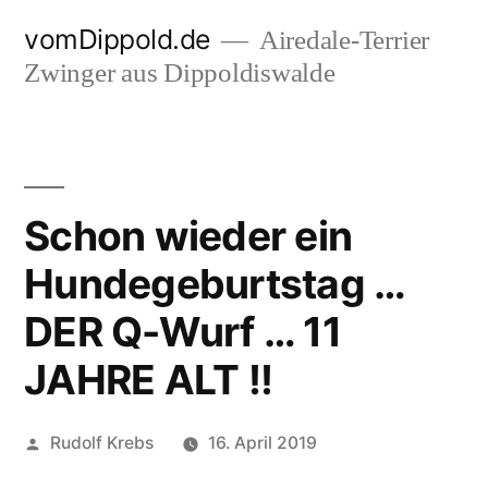
Zum
vomDippold.de
Airedale-Terrier
Inhalt
Zwinger aus Dippoldiswalde
springen
Schon wieder ein
Hundegeburtstag …
DER Q-Wurf … 11
JAHRE ALT !!
Veröffentlicht
Rudolf Krebs
16. April 2019
von