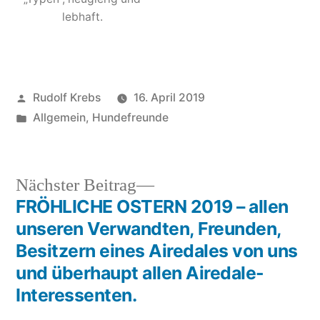
lebhaft.
Veröffentlicht
Rudolf Krebs
16. April 2019
von
Veröffentlicht
Allgemein
,
Hundefreunde
in
Nächster
Nächster Beitrag
Beitrag:
FRÖHLICHE OSTERN 2019 – allen
Beitragsnavigation
unseren Verwandten, Freunden,
Besitzern eines Airedales von uns
und überhaupt allen Airedale-
Interessenten.