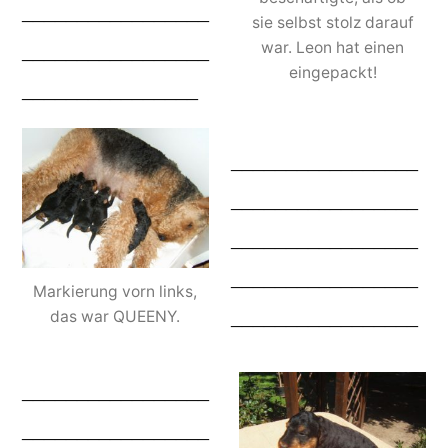
_________________
sie selbst stolz darauf
_________________
war. Leon hat einen
eingepackt!
________________
_________________
_________________
_________________
_________________
Markierung vorn links,
_________________
das war QUEENY.
_________________
_________________