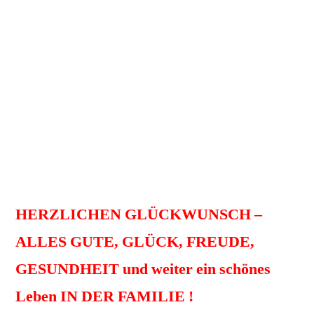
DER HEINRICHSBURG.
Es waren 5 Welpen, 4 „Mädchen“ und 1
„Junge“.
Heute leben davon noch:
QUEEN-CORA VOM DIPPOLD in
Dresden und
QUEENY VOM DIPPOLD in Amtsberg.
HERZLICHEN GLÜCKWUNSCH –
ALLES GUTE, GLÜCK, FREUDE,
GESUNDHEIT und weiter ein schönes
Leben IN DER FAMILIE !