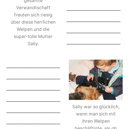
gesamte
_________________
Verwandtschaft
freuten sich riesig
_________________
über diese herrlichen
_________________
Welpen und die
super-tolle Mutter
_________________
Sally.
_________________
_________________
_________________
_________________
Sally war so glücklich,
_________________
wenn man sich mit
_________________
ihren Welpen
beschäftigte, als ob