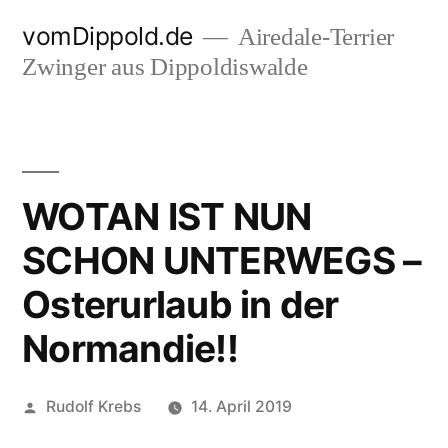
Zum
vomDippold.de
Airedale-Terrier
Inhalt
Zwinger aus Dippoldiswalde
springen
WOTAN IST NUN
SCHON UNTERWEGS –
Osterurlaub in der
Normandie!!
Veröffentlicht
Rudolf Krebs
14. April 2019
von