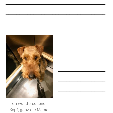
____________________________________
____________________________________
______
_________________
_________________
_________________
_________________
_________________
_________________
_________________
Ein wunderschöner
_________________
Kopf, ganz die Mama