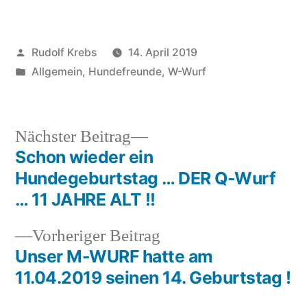
Veröffentlicht
Rudolf Krebs
14. April 2019
von
Veröffentlicht
Allgemein
,
Hundefreunde
,
W-Wurf
in
Nächster
Nächster Beitrag
Beitrag:
Schon wieder ein
Beitragsnavigation
Hundegeburtstag … DER Q-Wurf
… 11 JAHRE ALT !!
Vorheriger
Vorheriger Beitrag
Beitrag:
Unser M-WURF hatte am
11.04.2019 seinen 14. Geburtstag !