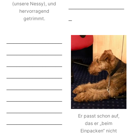
(unsere Nessy), und
_________________
hervorragend
_
getrimmt.
_________________
_________________
_________________
_________________
_________________
_________________
_________________
Er passt schon auf,
_________________
das er „beim
Einpacken“ nicht