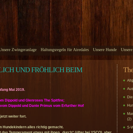
Unsere Zwingeranlage
Haltungsregeln für Airedales
Unsere Hunde
Unsere
ICH UND FRÖHLICH BEIM
Th
All
Aus
ang Mai 2019.
Die
m Dippold und Glenroses The Spitfire;
Hun
 vom Dippold und Dante Primus vom Erfurther Hof
Mar
etzt weiter fort.
(2)
 Hundekindern alles richtig gemacht.
S-W
t das Temperament etwas mit ihnen „durch“ (öfter bei YSCO), aber