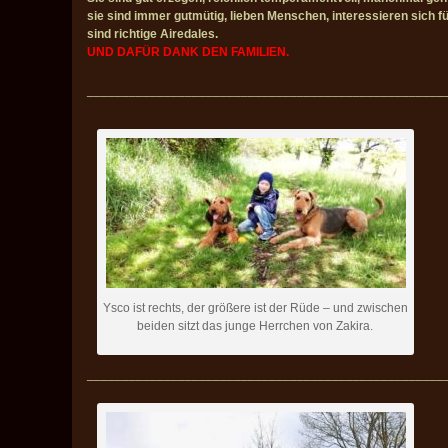
sie sind immer gutmütig, lieben Menschen, interessieren sich 
sind richtige Airedales.
UND DAFÜR DANK DEN FAMILIEN.
___________________________________________________
Ysco ist rechts, der größere ist der Rüde – und zwischen
beiden sitzt das junge Herrchen von Zakira.
___________________________________________________