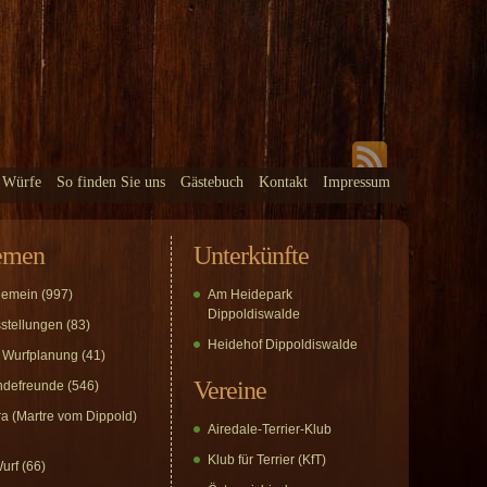
 Würfe
So finden Sie uns
Gästebuch
Kontakt
Impressum
emen
Unterkünfte
gemein
(997)
Am Heidepark
Dippoldiswalde
stellungen
(83)
Heidehof Dippoldiswalde
 Wurfplanung
(41)
Vereine
defreunde
(546)
a (Martre vom Dippold)
Airedale-Terrier-Klub
Klub für Terrier (KfT)
urf
(66)