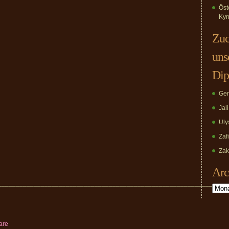
Öst
Kyn
Zuc
uns
Dip
Ger
Jal
Uly
Zaf
Zak
Arc
________________________________________________________________
Archiv
are