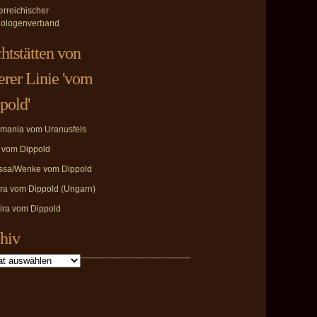
erreichischer
ologenverband
htstätten von
erer Linie 'vom
pold'
mania vom Uranusfels
i vom Dippold
ssa/Wenke vom Dippold
ira vom Dippold (Ungarn)
ira vom Dippold
hiv
_______________________________________