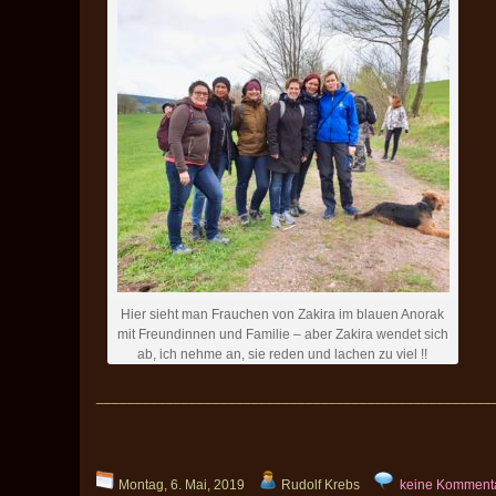
Hier sieht man Frauchen von Zakira im blauen Anorak
mit Freundinnen und Familie – aber Zakira wendet sich
ab, ich nehme an, sie reden und lachen zu viel !!
___________________________________________________
Montag, 6. Mai, 2019
Rudolf Krebs
keine Komment