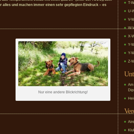
T-W
für alles und machen immer einen sehr gepflegten Eindruck – es
U-W
V-W
________________________________________________________________
W-W
X-W
Y-W
Y-W
Z-W
Unt
Am 
Dip
Nur eine andere Blickrichtung!
Hei
Ver
________________________________________________________________
Air
Klub