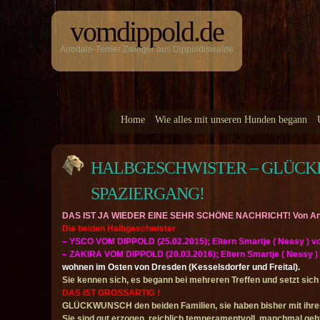
vomdippold.de
Airedale-Terrier Zwinger aus Dippoldiswalde
Home
Wie alles mit unseren Hunden begann
HALBGESCHWISTER – GLÜCKL
SPAZIERGANG!
DAS IST JA WIEDER EINE SEHR SCHÖNE NACHRICHT! Von Anf
Die beiden Halbgeschwister
– YSCO VOM DIPPOLD (25.02.2015); Eltern Smartje ( Nessy ) vo
– ZAKIRA VOM DIPPOLD (20.03.2016); Eltern Smartje ( Nessy )
wohnen im Osten von Dresden (Kesselsdorfer und Freital).
Sie kennen sich, es begann bei mehreren Treffen und setzt sich j
DAS IST GROSSARTIG !
GLÜCKWUNSCH den beiden Familien, sie haben bisher mit ihren
Sie sind gut erzogen, reichlich temperamentvoll, manchmal geh