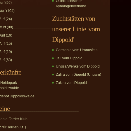
Österreichischer
urf
(56)
Kynologenverband
urf
(104)
Zuchtstätten von
urf
(24)
_______________________________________
urf
(90)
unserer Linie 'vom
urf
(19)
Dippold'
urf
(15)
Germania vom Uranusfels
urf
(19)
Jali vom Dippold
urf
(63)
Ulyssa/Wenke vom Dippold
erkünfte
Zafira vom Dippold (Ungarn)
Heidepark
Zakira vom Dippold
poldiswalde
dehof Dippoldiswalde
eine
_______________________________________
edale-Terrier-Klub
 für Terrier (KfT)