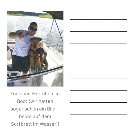
_________________
_________________
_________________
_________________
_________________
_________________
_________________
Zucki mit Herrchen im
_________________
Boot (wir hatten
sogar schon ein Bild –
_________________
beide auf dem
Surfbrett im Wasser)!
_________________