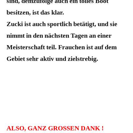
sind, demzufolge auch ein tolles Boot
besitzen, ist das klar.
Zucki ist auch sportlich betätigt, und sie
nimmt in den nächsten Tagen an einer
Meisterschaft teil. Frauchen ist auf dem
Gebiet sehr aktiv und zielstrebig.
Bei ihr möchte ich mich besonders
bedanken, wenn ich im Krankenhaus bin,
und das war ja leider in der letzten Zeit
öfter, macht sie mit unserer SMARTJE
(Nessy) Ausgänge in Wald und Feld.
ALSO, GANZ GROSSEN DANK !