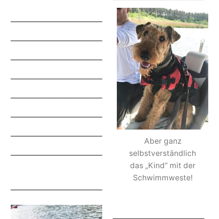
_________________
_________________
_________________
_________________
_________________
_________________
_________________
Aber ganz
_________________
selbstverständlich
das „Kind“ mit der
Schwimmweste!
_________________
_________________