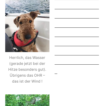
_________________
_________________
_________________
_________________
_________________
_________________
Herrlich, das Wasser
_________________
(gerade jetzt bei der
Hitze besonders gut).
_
Übrigens das OHR –
das ist der Wind !