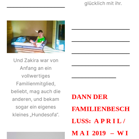
_________________
glücklich mit ihr.
_________________
_________________
_________________
Und Zakira war von
_________________
Anfang an ein
_____________
vollwertiges
Familienmitglied,
beliebt, mag auch die
DANN DER
anderen, und bekam
sogar ein eigenes
FAMILIENBESCH
kleines „Hundesofa“.
LUSS: A P R I L /
M A I 2019 – W I