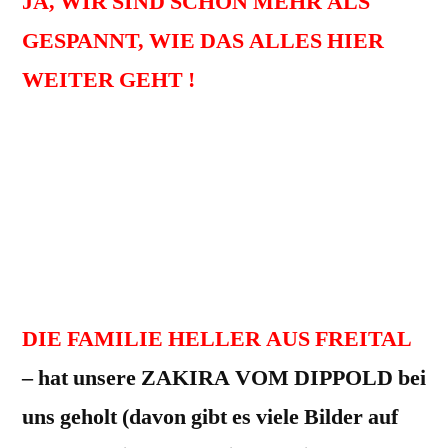
JA, WIR SIND SCHON MEHR ALS
GESPANNT, WIE DAS ALLES HIER
WEITER GEHT !
Wir werden es sehr aufmerksam
verfolgen, davon berichten –
und wenn es gewünscht wird, mit Rat und
Tat zur Seite stehen.
DIE FAMILIE HELLER AUS FREITAL
– hat unsere ZAKIRA VOM DIPPOLD bei
uns geholt (davon gibt es viele Bilder auf