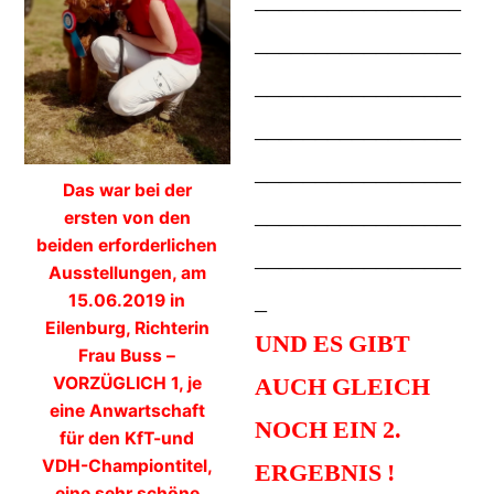
_________________
_________________
_________________
_________________
Das war bei der
_________________
ersten von den
beiden erforderlichen
_________________
Ausstellungen, am
_
15.06.2019 in
Eilenburg, Richterin
UND ES GIBT
Frau Buss –
AUCH GLEICH
VORZÜGLICH 1, je
eine Anwartschaft
NOCH EIN 2.
für den KfT-und
VDH-Championtitel,
ERGEBNIS !
eine sehr schöne