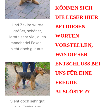
KÖNNEN SICH
DIE LESER HIER
Und Zakira wurde
BEI DIESEN
größer, schöner,
WORTEN
lernte sehr viel, auch
mancherlei Faxen –
VORSTELLEN,
sieht doch gut aus.
WAS DIESER
ENTSCHLUSS BEI
UNS FÜR EINE
FREUDE
AUSLÖSTE ??
Das ist riesig!
Sieht doch sehr gut