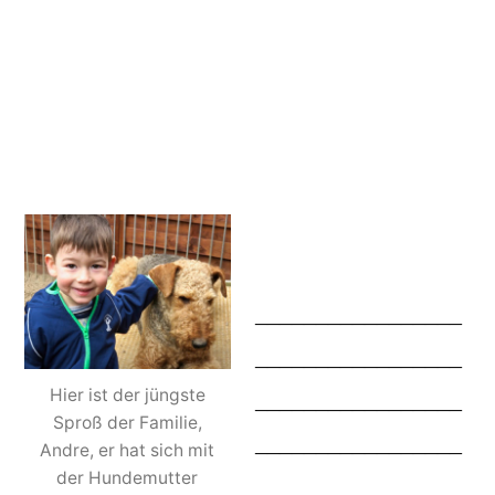
_________________
_________________
Hier ist der jüngste
_________________
Sproß der Familie,
_________________
Andre, er hat sich mit
der Hundemutter
_________________