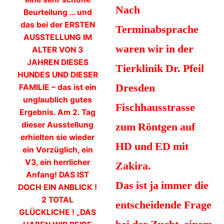
Nach
Beurteilung … und
das bei der ERSTEN
Terminabsprache
AUSSTELLUNG IM
waren wir in der
ALTER VON 3
JAHREN DIESES
Tierklinik Dr. Pfeil
HUNDES UND DIESER
Dresden
FAMILIE – das ist ein
unglaublich gutes
Fischhausstrasse
Ergebnis. Am 2. Tag
dieser Ausstellung
zum Röntgen auf
erhielten sie wieder
HD und ED mit
ein Vorzüglich, ein
V3, ein herrlicher
Zakira.
Anfang! DAS IST
Das ist ja immer die
DOCH EIN ANBLICK !
2 TOTAL
entscheidende Frage
GLÜCKLICHE ! „DAS