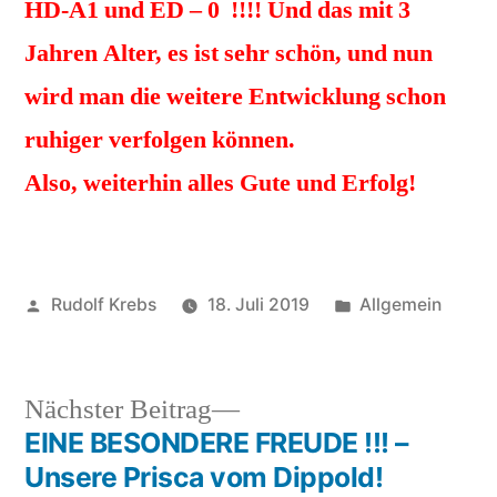
HD-A1 und ED – 0 !!!! Und das mit 3
Jahren Alter, es ist sehr schön, und nun
wird man die weitere Entwicklung schon
ruhiger verfolgen können.
Also, weiterhin alles Gute und Erfolg!
Veröffentlicht
Veröffentlicht
Rudolf Krebs
18. Juli 2019
Allgemein
von
in
Nächster
Nächster Beitrag
Beitrag:
EINE BESONDERE FREUDE !!! –
Beitragsnavigation
Unsere Prisca vom Dippold!