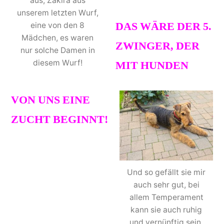
aus, Zakira aus
Das ist großartig!
unserem letzten Wurf,
DAS WÄRE DER 5.
eine von den 8
Mädchen, es waren
ZWINGER, DER
nur solche Damen in
diesem Wurf!
MIT HUNDEN
VON UNS EINE
ZUCHT BEGINNT!
Und die
Bedingungen wären
Und so gefällt sie mir
bei dieser Familie
auch sehr gut, bei
gegeben, Platz dafür,
allem Temperament
kann sie auch ruhig
auch zeitlich
und vernünftig sein.