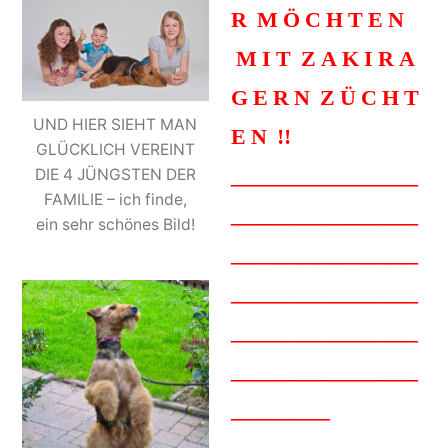
R M Ö C H T E N
M I T Z A K I R A
G E R N Z Ü C H T
UND HIER SIEHT MAN
E N !!
GLÜCKLICH VEREINT
_________________
DIE 4 JÜNGSTEN DER
FAMILIE – ich finde,
_________________
ein sehr schönes Bild!
_________________
_________________
_________________
_________________
_________