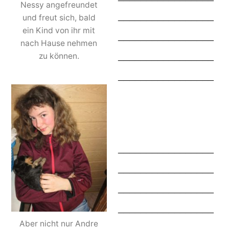
Nessy angefreundet
_________________
und freut sich, bald
ein Kind von ihr mit
_________________
nach Hause nehmen
_________________
zu können.
_________________
_________________
_________________
_________________
_________________
Aber nicht nur Andre
_________________