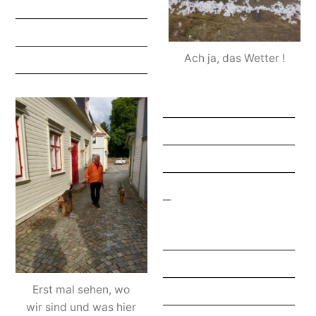
_________________
_________________
Ach ja, das Wetter !
_________________
_________________
_________________
_________________
_
_________________
_________________
Erst mal sehen, wo
_________________
wir sind und was hier