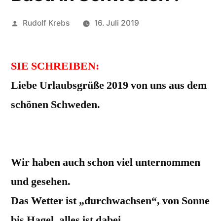
Veröffentlicht
Rudolf Krebs
16. Juli 2019
von
SIE SCHREIBEN:
Liebe Urlaubsgrüße 2019 von uns aus dem
schönen Schweden.
Die Hunde fühlen sich total wohl, wir
natürlich auch.
Wir haben auch schon viel unternommen
und gesehen.
Das Wetter ist „durchwachsen“, von Sonne
bis Hagel, alles ist dabei.