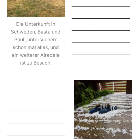
_________________
_________________
Die Unterkunft in
_________________
Schweden, Basta und
_________________
Paul „untersuchen“
schon mal alles, und
_________________
ein weiterer Airedale
_________________
ist zu Besuch.
_________________
_________________
_________________
_________________