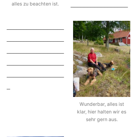
_________________
alles zu beachten ist.
_________________
_________________
_________________
_________________
_________________
_
Wunderbar, alles ist
klar, hier halten wir es
sehr gern aus.