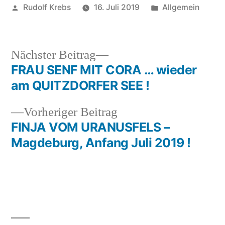
Veröffentlicht
Veröffentlicht
Rudolf Krebs
16. Juli 2019
Allgemein
von
in
Nächster
Nächster Beitrag
Beitrag:
FRAU SENF MIT CORA … wieder
Beitragsnavigation
am QUITZDORFER SEE !
Vorheriger
Vorheriger Beitrag
Beitrag:
FINJA VOM URANUSFELS –
Magdeburg, Anfang Juli 2019 !