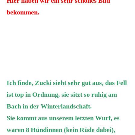
Hier haben wir ein sehr schönes Bild
bekommen.
Unsere ZUCKI VOM DIPPOLD war mit
Frauchen wie immer an der „frischen
Luft“ unterwegs, hier bei uns in der Nähe,
und da ist in den letzten Tagen dieses sehr
schöne Foto entstanden.
Ich finde, Zucki sieht sehr gut aus, das Fell
ist top in Ordnung, sie sitzt so ruhig am
Bach in der Winterlandschaft.
Sie kommt aus unserem letzten Wurf, es
waren 8 Hündinnen (kein Rüde dabei),