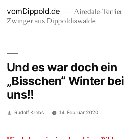
Zum
vomDippold.de
Airedale-Terrier
Inhalt
Zwinger aus Dippoldiswalde
springen
Und es war doch ein
„Bisschen“ Winter bei
uns!!
Veröffentlicht
Rudolf Krebs
14. Februar 2020
von