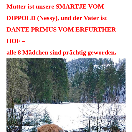
Mutter ist unsere SMARTJE VOM
DIPPOLD (Nessy), und der Vater ist
DANTE PRIMUS VOM ERFURTHER
HOF –
alle 8 Mädchen sind prächtig geworden.