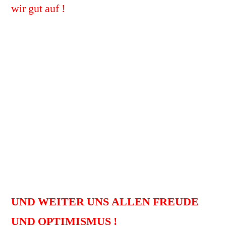
wir gut auf !
SCHÖNE TAGE !
HABEN WIR BITTE VIEL GLÜCK !
WIR WÜNSCHEN UNS GEDULD UND
AUSDAUER !
DANK UND BESTE WÜNSCHE
UNSEREN HELFERN !
BLEIBEN ODER WERDEN WIR GESUND
!
UND WEITER UNS ALLEN FREUDE
UND OPTIMISMUS !