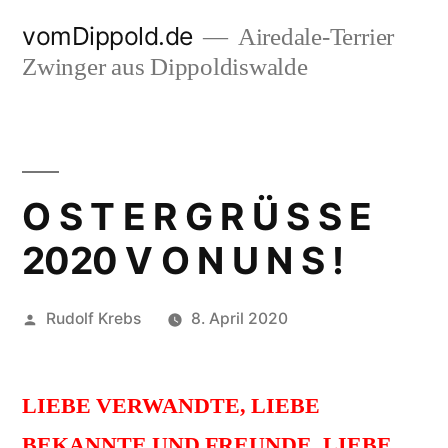
Zum
vomDippold.de
Airedale-Terrier
Inhalt
Zwinger aus Dippoldiswalde
springen
O S T E R G R Ü S S E
2020 V O N U N S !
Veröffentlicht
Rudolf Krebs
8. April 2020
von
LIEBE VERWANDTE, LIEBE
BEKANNTE UND FREUNDE, LIEBE