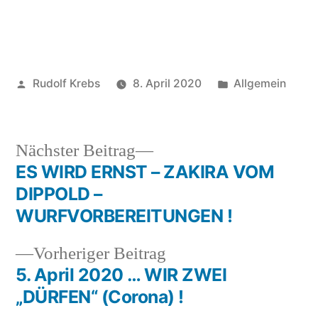
Veröffentlicht
Veröffentlicht
Rudolf Krebs
8. April 2020
Allgemein
von
in
Nächster
Nächster Beitrag
Beitrag:
ES WIRD ERNST – ZAKIRA VOM
Beitragsnavigation
DIPPOLD –
WURFVORBEREITUNGEN !
Vorheriger
Vorheriger Beitrag
Beitrag:
5. April 2020 … WIR ZWEI
„DÜRFEN“ (Corona) !