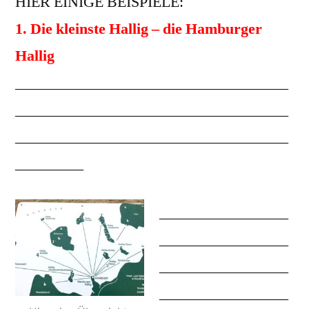
HIER EINIGE BEISPIELE:
1. Die kleinste Hallig – die Hamburger
Hallig
____________________________________
____________________________________
____________________________________
_________
_________________
_________________
_________________
_________________