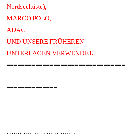
Nordseeküste),
MARCO POLO,
ADAC
UND UNSERE FRÜHEREN
UNTERLAGEN VERWENDET.
=================================
=================================
==============
So entstand unser Reiseplan, eventuelle
Vorhaben, Neues und auch Bekanntes waren
mit dabei.