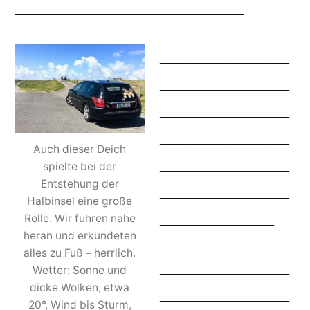
______________________________
_________________
_________________
_________________
_________________
Auch dieser Deich
_________________
spielte bei der
Entstehung der
_________________
Halbinsel eine große
_______________
Rolle. Wir fuhren nahe
heran und erkundeten
alles zu Fuß – herrlich.
_________________
Wetter: Sonne und
dicke Wolken, etwa
_________________
20°, Wind bis Sturm,