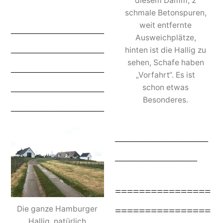
diesem Damm, 2
schmale Betonspuren,
weit entfernte
_________________
Ausweichplätze,
_________________
hinten ist die Hallig zu
sehen, Schafe haben
_________________
„Vorfahrt“. Es ist
_________________
schon etwas
Besonderes.
_________________
_________________
_______________
================
Die ganze Hamburger
================
Hallig, natürlich