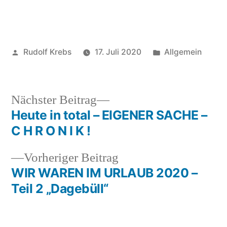
Veröffentlicht
Veröffentlicht
Rudolf Krebs
17. Juli 2020
Allgemein
von
in
Nächster
Nächster Beitrag
Beitrag:
Heute in total – EIGENER SACHE –
Beitragsnavigation
C H R O N I K !
Vorheriger
Vorheriger Beitrag
Beitrag:
WIR WAREN IM URLAUB 2020 –
Teil 2 „Dagebüll“