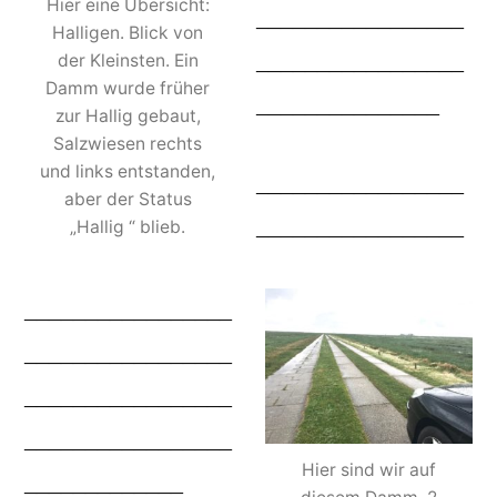
Hier eine Übersicht:
_________________
Halligen. Blick von
_________________
der Kleinsten. Ein
Damm wurde früher
_______________
zur Hallig gebaut,
Salzwiesen rechts
und links entstanden,
_________________
aber der Status
_________________
„Hallig “ blieb.
_________________
_________________
_________________
_________________
Hier sind wir auf
_____________