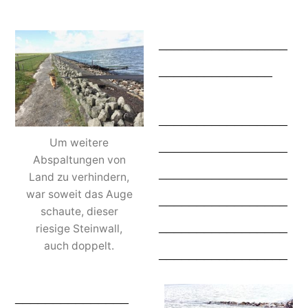
_________________
_______________
_________________
Um weitere
_________________
Abspaltungen von
_________________
Land zu verhindern,
war soweit das Auge
_________________
schaute, dieser
_________________
riesige Steinwall,
auch doppelt.
_________________
_______________