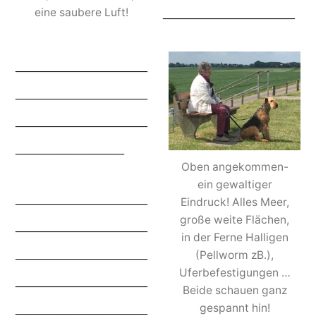
_________________
eine saubere Luft!
_________________
_________________
_________________
______________
Oben angekommen-
ein gewaltiger
_________________
Eindruck! Alles Meer,
große weite Flächen,
_________________
in der Ferne Halligen
_________________
(Pellworm zB.),
Uferbefestigungen …
_________________
Beide schauen ganz
_________________
gespannt hin!