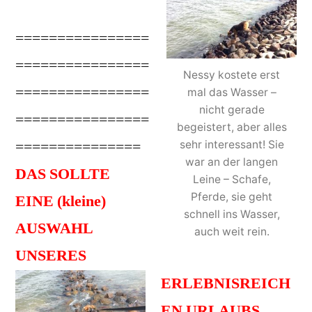
================
================
Nessy kostete erst
================
mal das Wasser –
nicht gerade
================
begeistert, aber alles
===============
sehr interessant! Sie
war an der langen
DAS SOLLTE
Leine – Schafe,
Pferde, sie geht
EINE (kleine)
schnell ins Wasser,
AUSWAHL
auch weit rein.
UNSERES
ERLEBNISREICH
EN URLAUBS