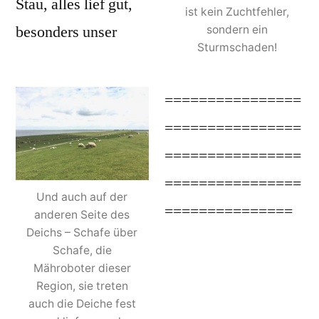
Stau, alles lief gut,
ist kein Zuchtfehler,
besonders unser
sondern ein
Sturmschaden!
PEUGEOT 407sw.
================
================
================
================
Und auch auf der
===============
anderen Seite des
Deichs – Schafe über
Schafe, die
Mähroboter dieser
Region, sie treten
auch die Deiche fest