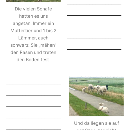
_________________
Die vielen Schafe
_________________
hatten es uns
_________________
angetan. Immer ein
Muttertier und 1 bis 2
_________________
Lämmer, auch
schwarz. Sie „mähen“
_________________
den Rasen und treten
_______________
den Boden fest.
_________________
_________________
_________________
_________________
Und da liegen sie auf
_________________