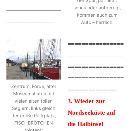
der Spur, gar nicht
_________________
scheu oder aufgeregt,
kommen auch zum
_______________
Auto – herrlich.
================
================
================
================
Zentrum, Förde, alter
==============
Museumshafen mit
3. Wieder zur
vielen alten tollen
Seglern. links gleich
Nordseeküste auf
der große Parkplatz,
die Halbinsel
FISCHBRÖTCHEN
(hinten)!