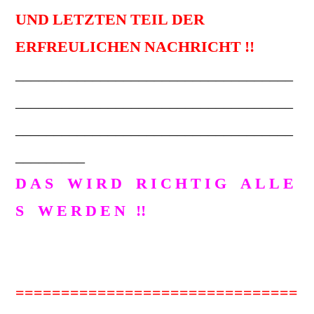
UND LETZTEN TEIL DER
ERFREULICHEN NACHRICHT !!
____________________________________
____________________________________
____________________________________
_________
D A S W I R D R I C H T I G A L L E
S W E R D E N !!
DAS NEUESTE DAZU IMMER BEI:
Airedale-Freital. Da liegen Sie richtig!
===============================