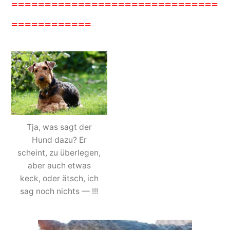
===============================
============
Tja, was sagt der
Hund dazu? Er
scheint, zu überlegen,
aber auch etwas
keck, oder ätsch, ich
sag noch nichts — !!!