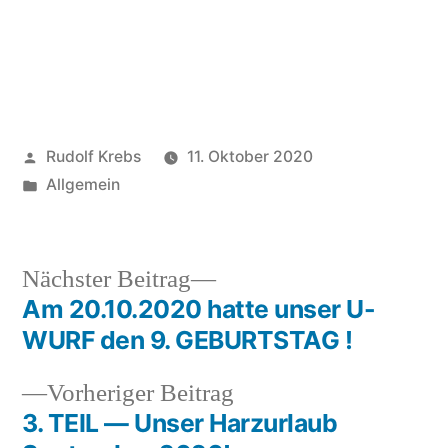
Veröffentlicht
Rudolf Krebs
11. Oktober 2020
von
Veröffentlicht
Allgemein
in
Nächster
Nächster Beitrag
Beitrag:
Am 20.10.2020 hatte unser U-
Beitragsnavigation
WURF den 9. GEBURTSTAG !
Vorheriger
Vorheriger Beitrag
Beitrag:
3. TEIL — Unser Harzurlaub