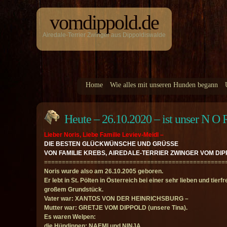
vomdippold.de
Airedale-Terrier Zwinger aus Dippoldiswalde
Home
Wie alles mit unseren Hunden begann
Heute – 26.10.2020 – ist unser N O 
Lieber Noris, Liebe Familie Leviev-Meidl –
DIE BESTEN GLÜCKWÜNSCHE UND GRÜSSE
VON FAMILIE KREBS, AIREDALE-TERRIER ZWINGER VOM DIP
===================================================
Noris wurde also am 26.10.2005 geboren.
Er lebt in St. Pölten in Österreich bei einer sehr lieben und tie
großem Grundstück.
Vater war: XANTOS VON DER HEINRICHSBURG –
Mutter war: GRETJE VOM DIPPOLD (unsere Tina).
Es waren Welpen:
die Hündinnen: NAEMI und NINJA