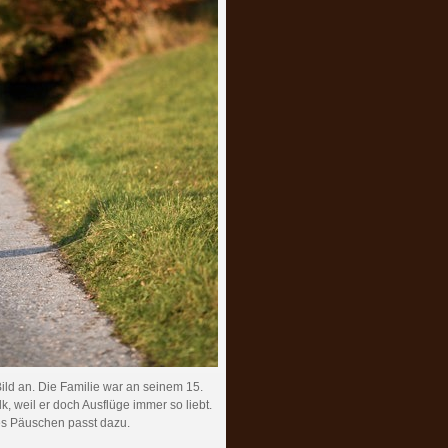
ld an. Die Familie war an seinem 15.
, weil er doch Ausflüge immer so liebt.
es Päuschen passt dazu.