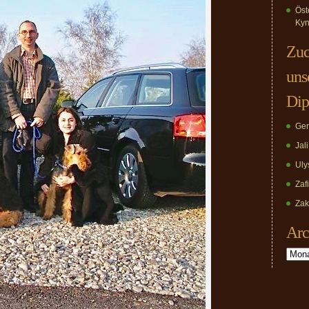
Öst
Kyn
Zuc
uns
Dip
Ger
Jal
Uly
Zaf
Zak
Arc
Archiv