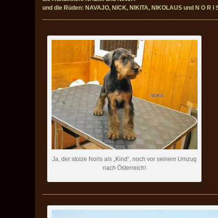
und die Rüden: NAVAJO, NICK, NIKITA, NIKOLAUS und N O R I 
___________________________________________________
Ja, der stolze Noris als „Kind“, noch vor seinem Umzug
nach Österreich!
___________________________________________________