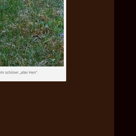
hr schöner „alter Herr“.