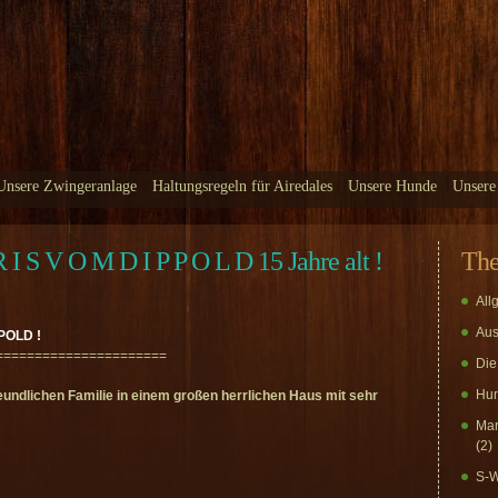
Unsere Zwingeranlage
Haltungsregeln für Airedales
Unsere Hunde
Unsere
R I S V O M D I P P O L D 15 Jahre alt !
Th
All
Aus
POLD !
======================
Die
Hun
rfreundlichen Familie in einem großen herrlichen Haus mit sehr
Mar
(2)
S-W