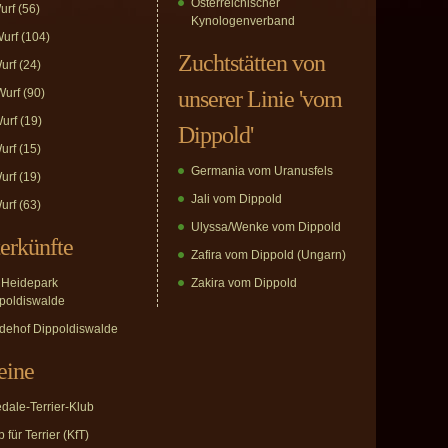
Österreichischer
urf
(56)
Kynologenverband
urf
(104)
Zuchtstätten von
urf
(24)
urf
(90)
unserer Linie 'vom
urf
(19)
Dippold'
urf
(15)
Germania vom Uranusfels
urf
(19)
Jali vom Dippold
urf
(63)
Ulyssa/Wenke vom Dippold
erkünfte
Zafira vom Dippold (Ungarn)
Heidepark
Zakira vom Dippold
poldiswalde
dehof Dippoldiswalde
eine
edale-Terrier-Klub
 für Terrier (KfT)