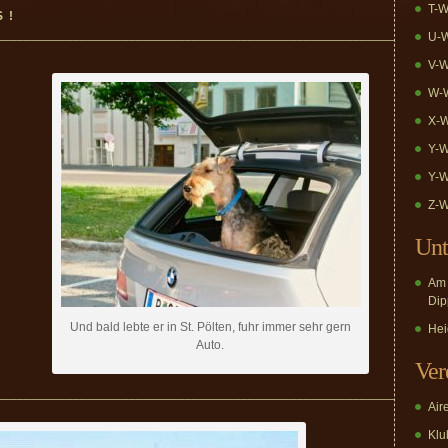
T-W
S !
_________________________________________________________
U-W
V-W
W-W
X-W
Y-W
Y-W
Z-W
Unt
Am 
Dip
Und bald lebte er in St. Pölten, fuhr immer sehr gern
Hei
Auto.
Ver
_________________________________________________________
Air
Klub