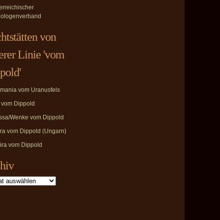
erreichischer
ologenverband
htstätten von
erer Linie 'vom
pold'
mania vom Uranusfels
i vom Dippold
ssa/Wenke vom Dippold
ira vom Dippold (Ungarn)
ira vom Dippold
hiv