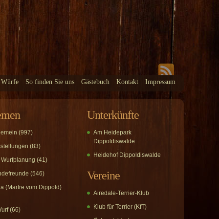
 Würfe
So finden Sie uns
Gästebuch
Kontakt
Impressum
emen
Unterkünfte
gemein
(997)
Am Heidepark
Dippoldiswalde
stellungen
(83)
Heidehof Dippoldiswalde
 Wurfplanung
(41)
Vereine
defreunde
(546)
a (Martre vom Dippold)
Airedale-Terrier-Klub
Klub für Terrier (KfT)
urf
(66)