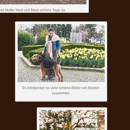
 mit Mutter Nest und Mara schöne Tage da.
Es entstanden so viele schöne Bilder von Beiden
zusammen.