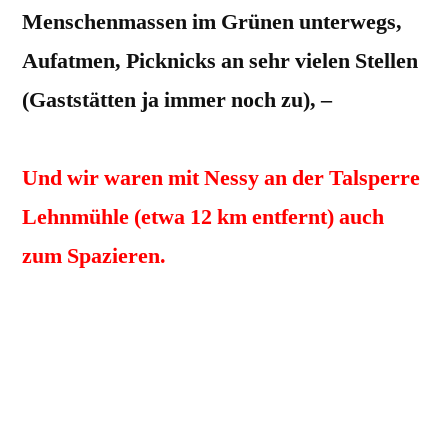
Menschenmassen im Grünen unterwegs,
Aufatmen, Picknicks an sehr vielen Stellen
(Gaststätten ja immer noch zu), –
ES WAR EIN BESONDERER TAG !
Und wir waren mit Nessy an der Talsperre
Lehnmühle (etwa 12 km entfernt) auch
zum Spazieren.
Nessy (Smartje vom Dippold, nächsten
Monat wird sie 11 Jahre alt, also 77
Jahre!!, sie wirkte wie „angestochen“,
ausgelassen-verrückt, rannte hin und her,