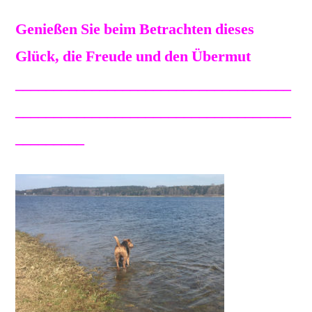
bellte, und rein ins Wasser!!
Genießen Sie beim Betrachten dieses
Glück, die Freude und den Übermut
____________________________________
____________________________________
_________