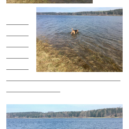
_______
_______
_______
_______
_______
____________________________________
_________________