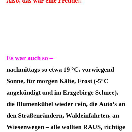
Also, das war eine Freude!!
Heute, dieser Sonntag war für den
SÜDOSTEN von D (wir haben’s auch
verdient) als besonders schöner
Frühlingstag angekündigt.
Es war auch so –
nachmittags so etwa 19 °C, vorwiegend
Sonne, für morgen Kälte, Frost (-5°C
angekündigt und im Erzgebirge Schnee),
die Blumenkübel wieder rein, die Auto’s an
den Straßenrändern, Waldeinfahrten, an
Wiesenwegen – alle wollten RAUS, richtige