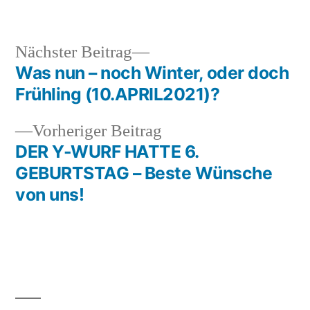
von
in
Nächster
Nächster Beitrag
Beitrag:
Was nun – noch Winter, oder doch
Beitragsnavigation
Frühling (10.APRIL2021)?
Vorheriger
Vorheriger Beitrag
Beitrag:
DER Y-WURF HATTE 6.
GEBURTSTAG – Beste Wünsche
von uns!