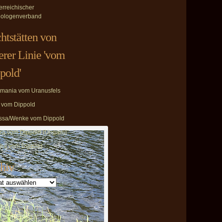
erreichischer
ologenverband
htstätten von
erer Linie 'vom
pold'
mania vom Uranusfels
i vom Dippold
ssa/Wenke vom Dippold
ira vom Dippold (Ungarn)
ira vom Dippold
hiv