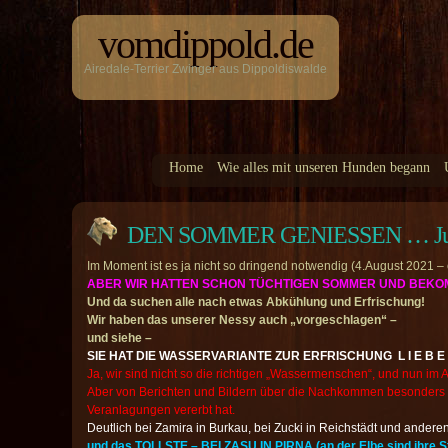
vomdippold.de
Airedale-Terrier Zwinger aus Dippoldiswalde
Home
Wie alles mit unseren Hunden begann
DEN SOMMER GENIESSEN … Juli 
Im Moment ist es ja nicht so dringend notwendig (4.August 2021 –
ABER WIR HATTEN SCHON TÜCHTIGEN SOMMER UND BEKOM
Und da suchen alle nach etwas Abkühlung und Erfrischung!
Wir haben das unserer Nessy auch „vorgeschlagen“ –
und siehe –
SIE HAT DIE WASSERVARIANTE ZUR ERFRISCHUNG L I E B 
Ja, wir sind nicht so die richtigen „Wassermenschen“, und nun im A
Aber von Berichten und Bildern über die Nachkommen besonders v
Veranlagungen vererbt hat.
Deutlich bei Zamira in Burkau, bei Zucki in Reichstädt und anderen
und das TOLLSTE – BEI ZASU IN PIRNA (an der Elbe sind ihre S