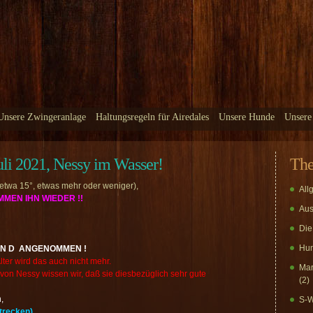
Unsere Zwingeranlage
Haltungsregeln für Airedales
Unsere Hunde
Unsere
2021, Nessy im Wasser!
Th
 etwa 15°, etwas mehr oder weniger),
All
MEN IHN WIEDER !!
Aus
Die
Hun
E N D ANGENOMMEN !
lter wird das auch nicht mehr.
Mar
on Nessy wissen wir, daß sie diesbezüglich sehr gute
(2)
,
S-W
trecken),