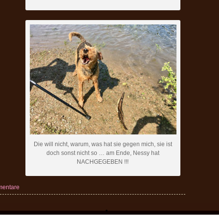
Die will nicht, warum, was hat sie gegen mich, sie ist
doch sonst nicht so … am Ende, Nessy hat
NACHGEGEBEN !!!
mentare