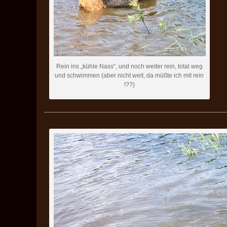
Rein ins „kühle Nass“, und noch weiter rein, total weg
und schwimmen (aber nicht weit, da müßte ich mit rein
!??)
___________________________________________________