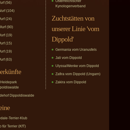
Österreichischer
urf
(56)
Kynologenverband
urf
(104)
Zuchtstätten von
urf
(24)
urf
(90)
unserer Linie 'vom
urf
(19)
Dippold'
urf
(15)
Germania vom Uranusfels
urf
(19)
Jali vom Dippold
urf
(63)
Ulyssa/Wenke vom Dippold
erkünfte
Zafira vom Dippold (Ungarn)
Heidepark
Zakira vom Dippold
poldiswalde
dehof Dippoldiswalde
eine
edale-Terrier-Klub
 für Terrier (KfT)