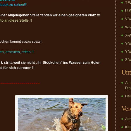
T-W
ebook zu sehen!!!
____________________________________
U-W
einer abgelegenen Stelle fanden wir einen geeigneten Platz !!!
V-W
o an diese Stelle !!
W-W
X-W
rauchen kommt etwas später,
Y-W
Y-W
, erbeuten, retten !!
Z-W
k stritt, weil sie nicht „ihr Stöckchen“ ins Wasser zum Holen
für sich zu retten !!
Unt
Am 
====================
Dip
Hei
Ver
Air
Klub