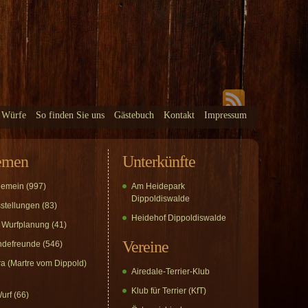
 Würfe
So finden Sie uns
Gästebuch
Kontakt
Impressum
emen
Unterkünfte
gemein
(997)
Am Heidepark
Dippoldiswalde
stellungen
(83)
Heidehof Dippoldiswalde
 Wurfplanung
(41)
Vereine
defreunde
(546)
a (Martre vom Dippold)
Airedale-Terrier-Klub
Klub für Terrier (KfT)
urf
(66)