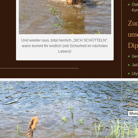
Öst
Kyn
Zuc
uns
Und wieder raus, total herrlich „SICH SCHÜTTELN“,
Dip
wann kommt Ihr endlich (mit Sicherheit im nächsten
Leben)!
Ger
Jal
_____________________________________
Uly
Zaf
Zak
Arc
Archiv