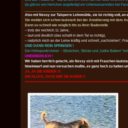
da gibt es von Herrchen angefertigt ein Unterwasservideo bei Fac
___________________________________________________
Also mit Nessy zur Talsperre Lehnmühle, sie ist richtig voll, an 
Sie meldet sich schon lautstark bei der Annäherung mit dem Aut
Dann so schnell wie möglich hin zu ihrer Badestelle
– trotz der reichlich 11 Jahre,
– laut und deutlich (das schallt in dem Tal so richtig),
– natürlich mich an der Leine kräftig und schnell „nachziehen“, F
UND DANN REIN SPRINGEN !
Der Höhepunkt immer – Stöckchen, Stöcke und „halbe Balken“ holen
UNERMÜDLICH !
Wir haben herrlich gelacht, als Nessy sich mit Frauchen lautstar
hineinwarf und nun versuchen mußte, es ganz hoch zu halten und 
JA, JA DIE KINDER !!!
EIN GLÜCK, DASS WIR SIE HABEN !!
===================================================