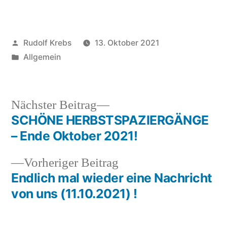
Veröffentlicht
Rudolf Krebs
13. Oktober 2021
von
Veröffentlicht
Allgemein
in
Nächster
Nächster Beitrag
Beitrag:
SCHÖNE HERBSTSPAZIERGÄNGE
Beitragsnavigation
– Ende Oktober 2021!
Vorheriger
Vorheriger Beitrag
Beitrag:
Endlich mal wieder eine Nachricht
von uns (11.10.2021) !