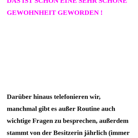
DAS IST SCHON EINE SEHR SCHÖNE
GEWOHNHEIT GEWORDEN !
Wir bekommen schon seit der Geburt von
CORA VOM HERZTEICH (unsere
„Hundeenkeltochter“)
vor 12 Jahren –
MINDESTENS 1 MAL IM JAHR diesen
Besuch.
Darüber hinaus telefonieren wir,
manchmal gibt es außer Routine auch
wichtige Fragen zu besprechen, außerdem
stammt von der Besitzerin jährlich (immer