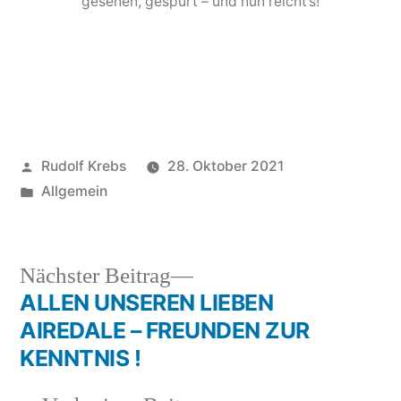
gesehen, gespürt – und nun reicht’s!
Veröffentlicht
Rudolf Krebs
28. Oktober 2021
von
Veröffentlicht
Allgemein
in
Nächster
Nächster Beitrag
Beitrag:
ALLEN UNSEREN LIEBEN
Beitragsnavigation
AIREDALE – FREUNDEN ZUR
KENNTNIS !