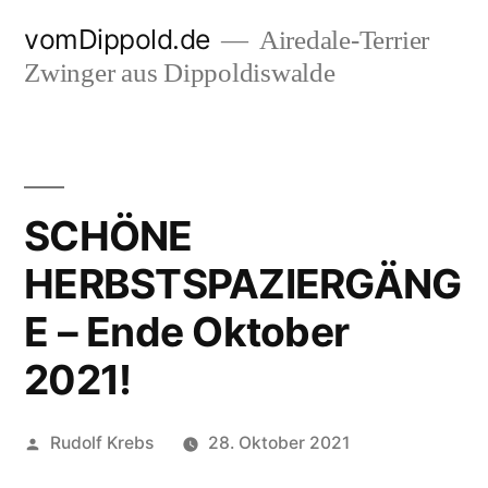
Zum
vomDippold.de
Airedale-Terrier
Inhalt
Zwinger aus Dippoldiswalde
springen
SCHÖNE
HERBSTSPAZIERGÄNG
E – Ende Oktober
2021!
Veröffentlicht
Rudolf Krebs
28. Oktober 2021
von