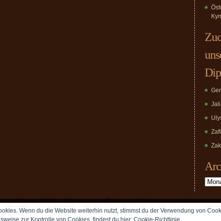
Öst
Kyn
Zuc
uns
Dip
Ger
Jal
Uly
Zaf
Zak
Arc
Archiv
okies. Wenn du die Website weiterhin nutzt, stimmst du der Verwendung von Cook
Copyright © 2009 vomDippold.de. All rights reserved.
lsweise zur Kontrolle von Cookies, findest du hier:
Cookie-Richtlinie