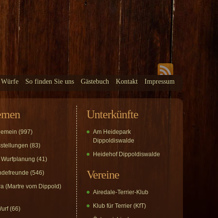
 Würfe
So finden Sie uns
Gästebuch
Kontakt
Impressum
emen
Unterkünfte
gemein
(997)
Am Heidepark
Dippoldiswalde
stellungen
(83)
Heidehof Dippoldiswalde
 Wurfplanung
(41)
Vereine
defreunde
(546)
a (Martre vom Dippold)
Airedale-Terrier-Klub
Klub für Terrier (KfT)
urf
(66)