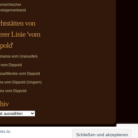
erreichischer
ologenverband
htstätten von
erer Linie 'vom
pold'
mania vom Uranusfels
i vom Dippold
ssa/Wenke vom Dippold
ira vom Dippold (Ungarn)
ira vom Dippold
hiv
ies zu.