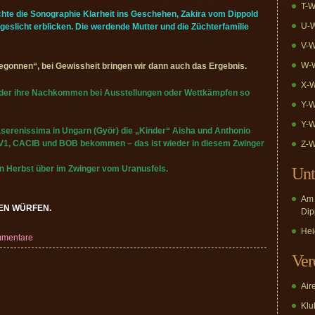
T-W
rachte die Sonographie Klarheit ins Geschehen, Zakira vom Dippold
U-W
eslicht erblicken. Die werdende Mutter und die Züchterfamilie
V-W
W-W
egonnen“, bei Gewissheit bringen wir dann auch das Ergebnis.
X-W
oder ihre Nachkommen bei Ausstellungen oder Wettkämpfen so
Y-W
Y-W
serenissima in Ungarn (Györ) die „Kinder“ Aisha und Anthonio
de V1, CACIB und BOB bekommen – das ist wieder in diesem Zwinger
Z-W
n Herbst über im Zwinger vom Uranusfels.
Unt
Am 
EN WÜRFEN.
Dip
Hei
mmentare
Ver
Air
Klub