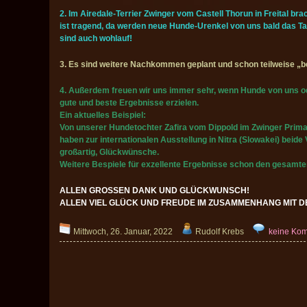
2. Im Airedale-Terrier Zwinger vom Castell Thorun in Freital b
ist tragend, da werden neue Hunde-Urenkel von uns bald das Tag
sind auch wohlauf!
3. Es sind weitere Nachkommen geplant und schon teilweise „b
4. Außerdem freuen wir uns immer sehr, wenn Hunde von uns 
gute und beste Ergebnisse erzielen.
Ein aktuelles Beispiel:
Von unserer Hundetochter Zafira vom Dippold im Zwinger Prima
haben zur internationalen Ausstellung in Nitra (Slowakei) bei
großartig, Glückwünsche.
Weitere Bespiele für exzellente Ergebnisse schon den gesamte
ALLEN GROSSEN DANK UND GLÜCKWUNSCH!
ALLEN VIEL GLÜCK UND FREUDE IM ZUSAMMENHANG MIT D
Mittwoch, 26. Januar, 2022
Rudolf Krebs
keine Ko