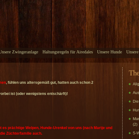
Unsere Zwingeranlage
Haltungsregeln für Airedales
Unsere Hunde
Unsere
Th
mmen
, fühlen uns altersgemäß gut, hatten auch schon 2
All
Aus
vorbei ist (oder wenigstens entschärft)!
Die
Hun
Mar
(2)
bt es prächtige Welpen, Hunde-Urenkel von uns (nach Martje und
S-W
 die Züchterfamilie auch.