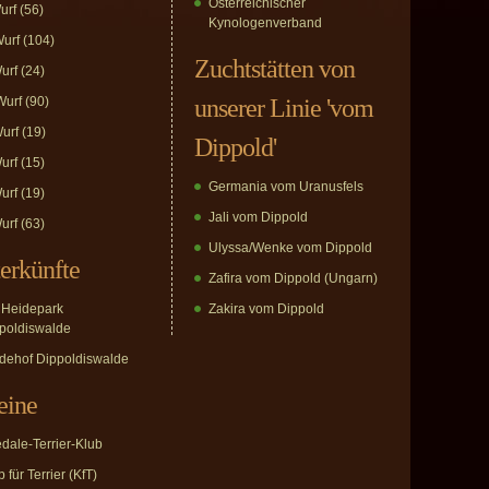
Österreichischer
urf
(56)
Kynologenverband
urf
(104)
Zuchtstätten von
urf
(24)
urf
(90)
unserer Linie 'vom
urf
(19)
Dippold'
urf
(15)
Germania vom Uranusfels
urf
(19)
Jali vom Dippold
urf
(63)
Ulyssa/Wenke vom Dippold
erkünfte
Zafira vom Dippold (Ungarn)
Heidepark
Zakira vom Dippold
poldiswalde
dehof Dippoldiswalde
eine
edale-Terrier-Klub
 für Terrier (KfT)