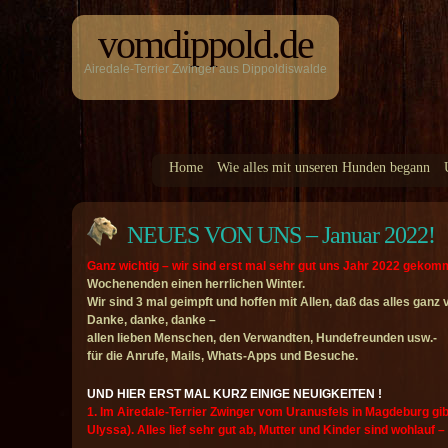
vomdippold.de
Airedale-Terrier Zwinger aus Dippoldiswalde
Home
Wie alles mit unseren Hunden begann
NEUES VON UNS – Januar 2022!
Ganz wichtig – wir sind erst mal sehr gut uns Jahr 2022 geko
Wochenenden einen herrlichen Winter.
Wir sind 3 mal geimpft und hoffen mit Allen, daß das alles ganz 
Danke, danke, danke –
allen lieben Menschen, den Verwandten, Hundefreunden usw.-
für die Anrufe, Mails, Whats-Apps und Besuche.
UND HIER ERST MAL KURZ EINIGE NEUIGKEITEN !
1. Im Airedale-Terrier Zwinger vom Uranusfels in Magdeburg gi
Ulyssa). Alles lief sehr gut ab, Mutter und Kinder sind wohlauf –