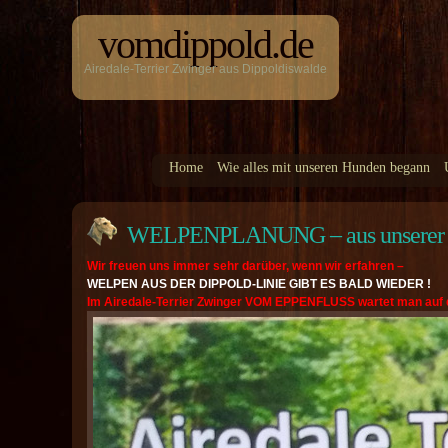
vomdippold.de
Airedale-Terrier Zwinger aus Dippoldiswalde
Home
Wie alles mit unseren Hunden begann
WELPENPLANUNG – aus unserer L
Wir freuen uns immer sehr darüber, wenn wir erfahren –
WELPEN AUS DER DIPPOLD-LINIE GIBT ES BALD WIEDER !
Im Airedale-Terrier Zwinger VOM EPPENFLUSS wartet man auf d