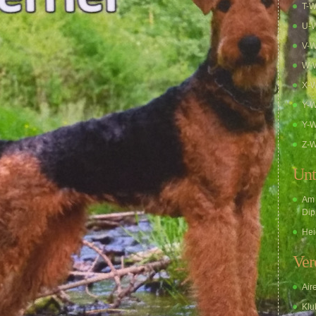
T-W
U-W
V-W
W-W
X-W
Y-W
Y-W
Z-W
Unt
Am 
Dip
Hei
Ver
Air
Klub