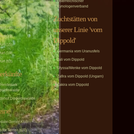
Österreichischer
urf
(56)
Kynologenverband
urf
(104)
Zuchtstätten von
urf
(24)
urf
(90)
unserer Linie 'vom
urf
(19)
Dippold'
urf
(15)
Germania vom Uranusfels
urf
(19)
Jali vom Dippold
urf
(63)
Ulyssa/Wenke vom Dippold
erkünfte
Zafira vom Dippold (Ungarn)
Heidepark
Zakira vom Dippold
poldiswalde
dehof Dippoldiswalde
eine
edale-Terrier-Klub
 für Terrier (KfT)