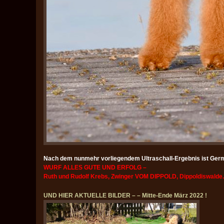
Nach dem nunmehr vorliegendem Ultraschall-Ergebnis ist Germ
WURF ALLES GUTE UND ERFOLG –
Ruth und Rudolf Krebs, Zwinger VOM DIPPOLD, Dippoldiswalde.
UND HIER AKTUELLE BILDER – – Mitte-Ende März 2022 !