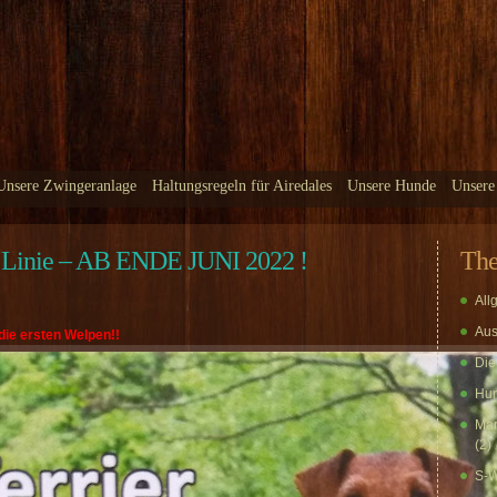
Unsere Zwingeranlage
Haltungsregeln für Airedales
Unsere Hunde
Unsere
inie – AB ENDE JUNI 2022 !
Th
All
Aus
ie ersten Welpen!!
Die
Hun
Mar
(2)
S-W