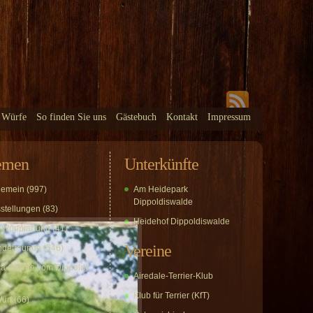
 Würfe
So finden Sie uns
Gästebuch
Kontakt
Impressum
emen
Unterkünfte
gemein
(997)
Am Heidepark
Dippoldiswalde
stellungen
(83)
Heidehof Dippoldiswalde
 Wurfplanung
(41)
Vereine
defreunde
(546)
a (Martre vom Dippold)
Airedale-Terrier-Klub
Klub für Terrier (KfT)
urf
(66)