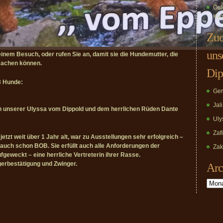
Öst
Kyn
Zuc
uns
einem Besuch, oder rufen Sie an, damit sie die Hundemutter, die
 machen können.
Dip
3 Hunde:
Ger
Jal
 unserer Ulyssa vom Dippold und dem herrlichen Rüden Dante
Uly
Zaf
etzt weit über 1 Jahr alt, war zu Ausstellungen sehr erfolgreich –
 auch schon BOB. Sie erfüllt auch alle Anforderungen der
Zak
fgeweckt – eine herrliche Vertreterin ihrer Rasse.
erbestätigung und Zwinger.
Arc
Archiv