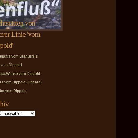
erreichischer
ologenverband
htstätten von
erer Linie 'vom
pold'
mania vom Uranusfels
i vom Dippold
ssa/Wenke vom Dippold
ira vom Dippold (Ungarn)
ira vom Dippold
hiv