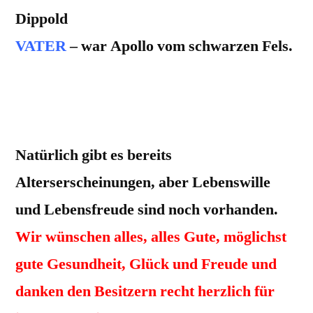
Dippold
VATER
– war Apollo vom schwarzen Fels.
Von den 11 Welpen haben haben 7 (Urik,
Ulla, Uta, Uras, UnserBasti, Ulyssa und U-
Balou) dieses schöne Alter geschafft.
Natürlich gibt es bereits
Alterserscheinungen, aber Lebenswille
und Lebensfreude sind noch vorhanden.
Wir wünschen alles, alles Gute, möglichst
gute Gesundheit, Glück und Freude und
danken den Besitzern recht herzlich für