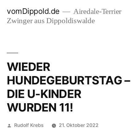
Zum
vomDippold.de
Airedale-Terrier
Inhalt
Zwinger aus Dippoldiswalde
springen
WIEDER
HUNDEGEBURTSTAG –
DIE U-KINDER
WURDEN 11!
Veröffentlicht
Rudolf Krebs
21. Oktober 2022
von