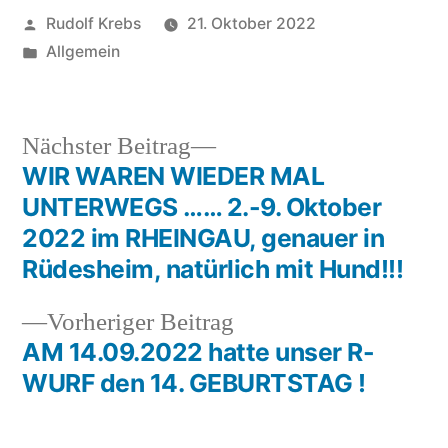
Veröffentlicht
Rudolf Krebs
21. Oktober 2022
von
Veröffentlicht
Allgemein
in
Nächster
Nächster Beitrag
Beitrag:
WIR WAREN WIEDER MAL
Beitragsnavigation
UNTERWEGS …… 2.-9. Oktober
2022 im RHEINGAU, genauer in
Rüdesheim, natürlich mit Hund!!!
Vorheriger
Vorheriger Beitrag
Beitrag:
AM 14.09.2022 hatte unser R-
WURF den 14. GEBURTSTAG !