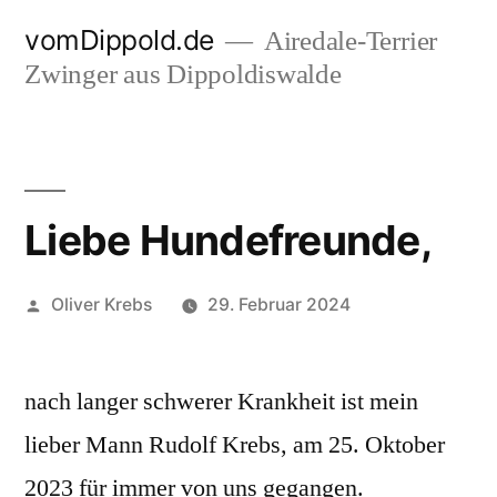
Zum
vomDippold.de
Airedale-Terrier
Inhalt
Zwinger aus Dippoldiswalde
springen
Liebe Hundefreunde,
Veröffentlicht
Oliver Krebs
29. Februar 2024
von
nach langer schwerer Krankheit ist mein
lieber Mann Rudolf Krebs, am 25. Oktober
2023 für immer von uns gegangen.