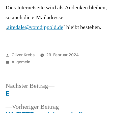
Dies Internetseite wird als Andenken bleiben,
so auch die e-Mailadresse
,
airedale@vomdippold.de
` bleibt bestehen.
Veröffentlicht
Oliver Krebs
29. Februar 2024
von
Veröffentlicht
Allgemein
in
Nächster
Nächster Beitrag
Beitrag:
E
Beitragsnavigation
Vorheriger
Vorheriger Beitrag