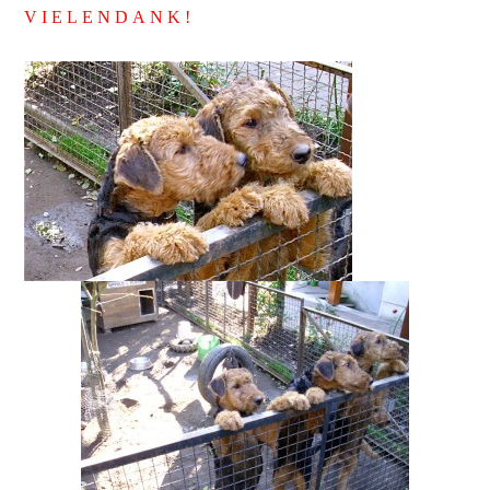
V I E L E N D A N K !