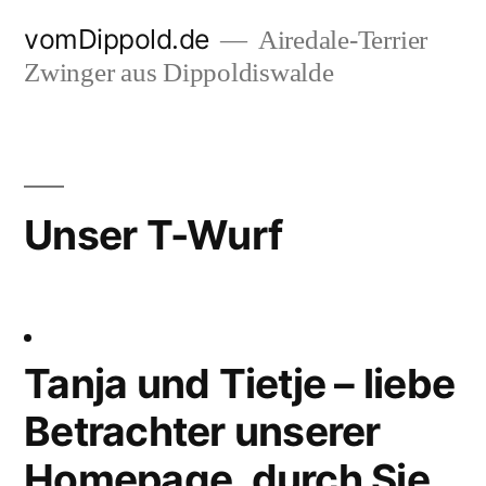
Zum
vomDippold.de
Airedale-Terrier
Inhalt
Zwinger aus Dippoldiswalde
springen
Unser T-Wurf
Tanja und Tietje – liebe
Betrachter unserer
Homepage, durch Sie